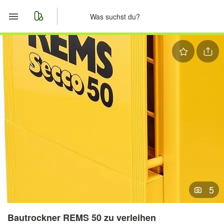
Start
Merkliste
Nachrichten
Anzeige aufgeben
5
Bautrockner REMS 50 zu verleihen