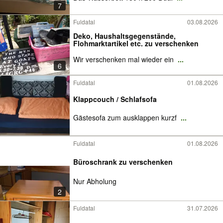
7
Fuldatal
03.08.2026
Deko, Haushaltsgegenstände,
Flohmarktartikel etc. zu verschenken
Wir verschenken mal wieder ein
...
6
Fuldatal
01.08.2026
Klappcouch / Schlafsofa
Gästesofa zum ausklappen kurzf
...
Fuldatal
01.08.2026
Büroschrank zu verschenken
Nur Abholung
2
Fuldatal
31.07.2026