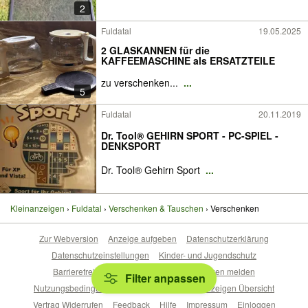
2
Fuldatal
19.05.2025
2 GLASKANNEN für die
KAFFEEMASCHINE als ERSATZTEILE
zu verschenken...
...
5
Fuldatal
20.11.2019
Dr. Tool® GEHIRN SPORT - PC-SPIEL -
DENKSPORT
Dr. Tool® Gehirn Sport
...
Kleinanzeigen
Fuldatal
Verschenken & Tauschen
Verschenken
Zur Webversion
Anzeige aufgeben
Datenschutzerklärung
Datenschutzeinstellungen
Kinder- und Jugendschutz
Barrierefreiheitserklärung
Sicherheitslücken melden
Filter anpassen
Nutzungsbedingungen
Beliebte Suchen
Anzeigen Übersicht
Vertrag Widerrufen
Feedback
Hilfe
Impressum
Einloggen