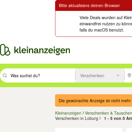
Bitte aktualisiere deinen Browser
Viele Deals wurden auf Klei
einwandfrei nutzen zu könne
falls du macOS benutzt.
Verschenken
Suchbegriff eingeben. Eingabetaste drücken um zu suchen, oder Vorsc
PLZ
Die gewünschte Anzeige ist nicht mehr 
Kleinanzeigen
Verschenken & Tausche
Verschenken in Loburg
1 - 5 von 5 A
Filter