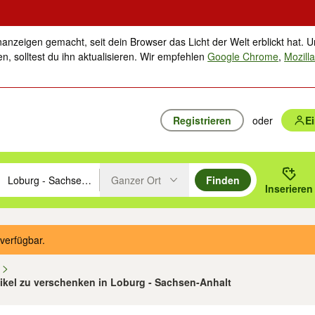
nanzeigen gemacht, seit dein Browser das Licht der Welt erblickt hat. U
n, solltest du ihn aktualisieren. Wir empfehlen
Google Chrome
,
Mozilla
Registrieren
oder
E
Ganzer Ort
Finden
hläge mit den Pfeiltasten nach oben/unten durchsuchen und mit Einga
 oder Ort eingeben. Eingabetaste drücken um zu suchen, oder Vorschl
Inserieren
Suche im Umkreis des gewählten Orts oder PLZ
verfügbar.
n
rtikel zu verschenken in Loburg - Sachsen-Anhalt