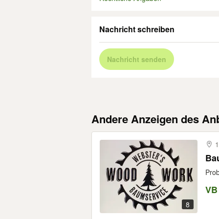
Nachricht schreiben
Nachricht senden
Andere Anzeigen des Anb
1
Ba
Prob
VB
8