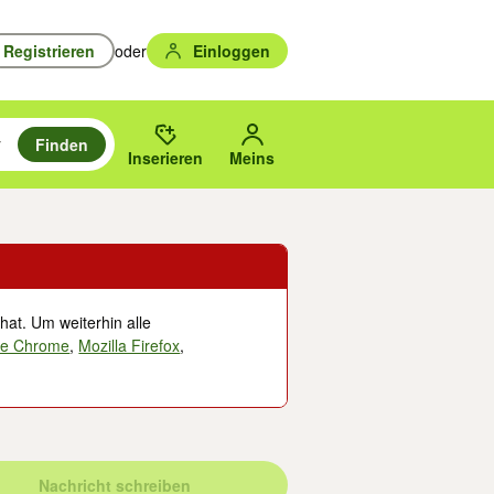
Registrieren
oder
Einloggen
Finden
en durchsuchen und mit Eingabetaste auswählen.
n um zu suchen, oder Vorschläge mit den Pfeiltasten nach oben/unten
des gewählten Orts oder PLZ.
Inserieren
Meins
hat. Um weiterhin alle
le Chrome
,
Mozilla Firefox
,
Nachricht schreiben