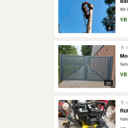
Bau
Wir 
VB
6
1
Sehr
VB
20
1
Rüt
Hall