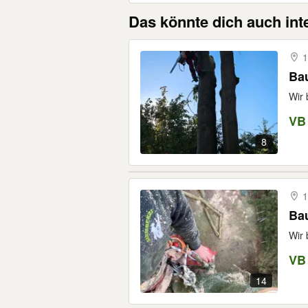
Das könnte dich auch int
1
Bau
Wir 
VB
8
1
Ba
Wir 
VB
14