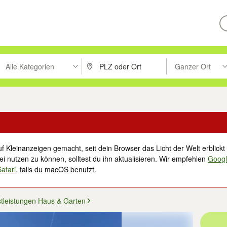
Alle Kategorien
Ganzer Ort
ken um zu suchen, oder Vorschläge mit den Pfeiltasten nach oben/unt
PLZ oder Ort eingeben. Eingabetaste drücke
Suche im Umkreis 
f Kleinanzeigen gemacht, seit dein Browser das Licht der Welt erblickt 
i nutzen zu können, solltest du ihn aktualisieren. Wir empfehlen
Goog
Safari
, falls du macOS benutzt.
tleistungen Haus & Garten