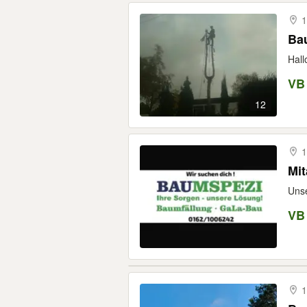
1
Bau
Hall
VB
12
1
Mit
Unse
VB
1