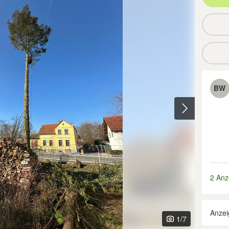
BW
2 Anz
Anzei
1
/7