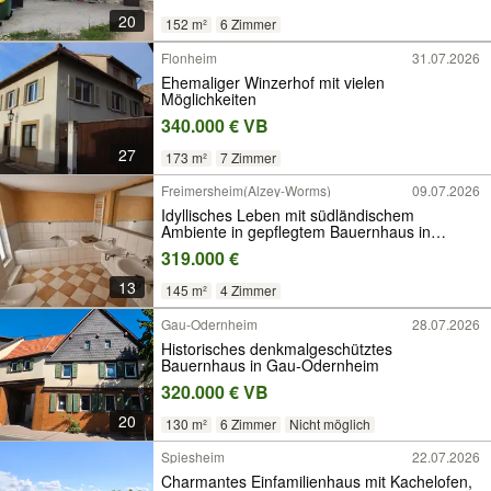
20
152 m²
6 Zimmer
Flonheim
31.07.2026
Ehemaliger Winzerhof mit vielen
Möglichkeiten
340.000 € VB
27
173 m²
7 Zimmer
Freimersheim(Alzey-Worms)
09.07.2026
Idyllisches Leben mit südländischem
Ambiente in gepflegtem Bauernhaus in
Freimersheim
319.000 €
13
145 m²
4 Zimmer
Gau-Odernheim
28.07.2026
Historisches denkmalgeschütztes
Bauernhaus in Gau-Odernheim
320.000 € VB
20
130 m²
6 Zimmer
Nicht möglich
Spiesheim
22.07.2026
Charmantes Einfamilienhaus mit Kachelofen,