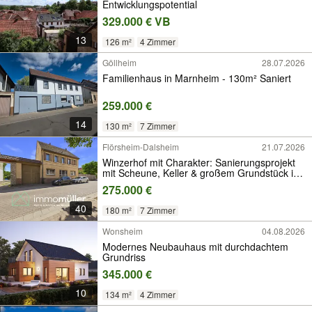
Entwicklungspotential
329.000 € VB
13
126 m²
4 Zimmer
Göllheim
28.07.2026
Familienhaus in Marnheim - 130m² Saniert
259.000 €
14
130 m²
7 Zimmer
Flörsheim-Dalsheim
21.07.2026
Winzerhof mit Charakter: Sanierungsprojekt
mit Scheune, Keller & großem Grundstück in
Dalsheim
275.000 €
40
180 m²
7 Zimmer
Wonsheim
04.08.2026
Modernes Neubauhaus mit durchdachtem
Grundriss
345.000 €
10
134 m²
4 Zimmer