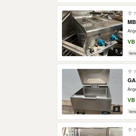
7
Ange
VB
5
Ver
7
GA
Ange
VB
8
Ver
7