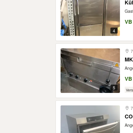
Kü
Gast
VB
4
7
MK
Ange
VB
5
Ver
7
Ange