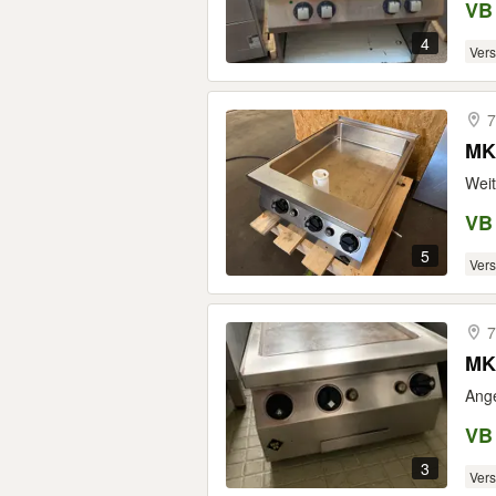
VB
4
Ver
7
MKN
Weit
VB
5
Ver
7
MKN
Ange
VB
3
Ver