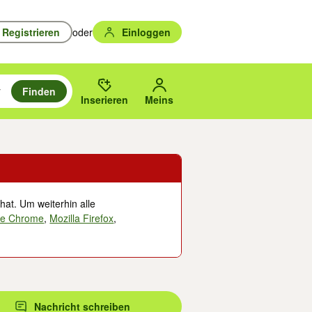
Registrieren
oder
Einloggen
Finden
en durchsuchen und mit Eingabetaste auswählen.
n um zu suchen, oder Vorschläge mit den Pfeiltasten nach oben/unten
des gewählten Orts oder PLZ.
Inserieren
Meins
hat. Um weiterhin alle
le Chrome
,
Mozilla Firefox
,
Nachricht schreiben