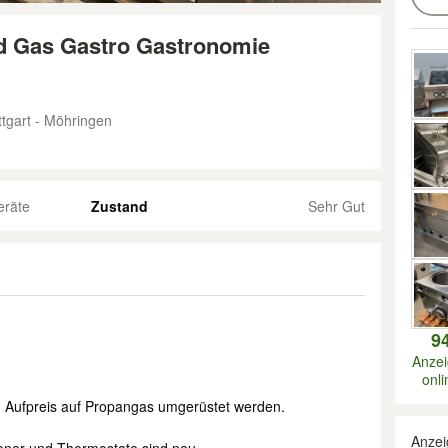
d Gas Gastro Gastronomie
tgart - Möhringen
eräte
Zustand
Sehr Gut
9
Anze
onli
n Aufpreis auf Propangas umgerüstet werden.
Anzei