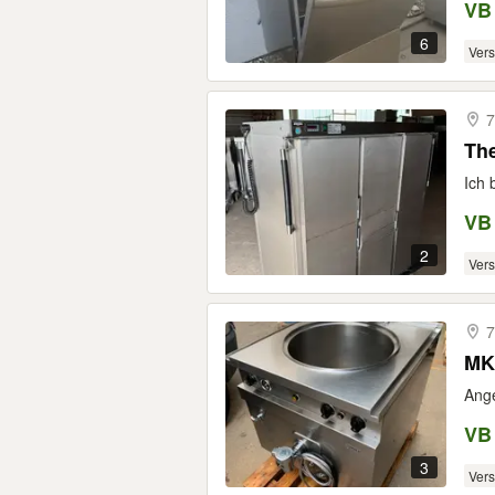
VB
6
Ver
7
Th
Ich 
VB
2
Ver
7
MK
Ange
VB
3
Ver