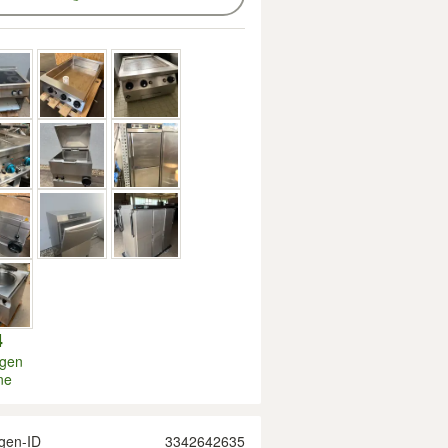
4
igen
ne
gen-ID
3342642635