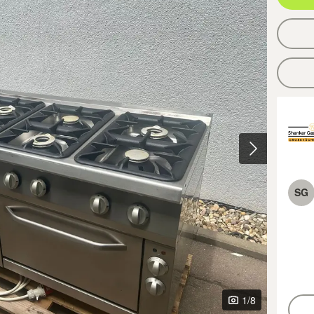
SG
1
/8