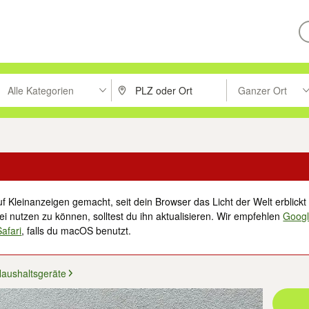
Alle Kategorien
Ganzer Ort
ken um zu suchen, oder Vorschläge mit den Pfeiltasten nach oben/unt
PLZ oder Ort eingeben. Eingabetaste drücke
Suche im Umkreis 
f Kleinanzeigen gemacht, seit dein Browser das Licht der Welt erblickt 
i nutzen zu können, solltest du ihn aktualisieren. Wir empfehlen
Goog
Safari
, falls du macOS benutzt.
aushaltsgeräte