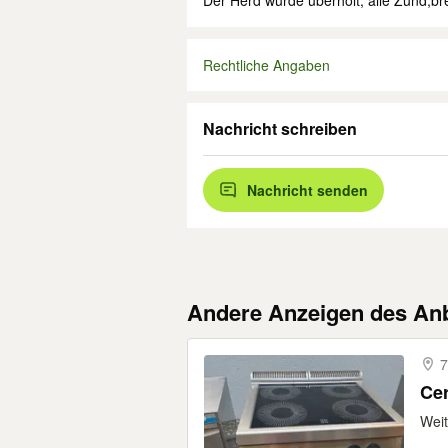
Der Herd wurde überholt, alle Zünd,b
Rechtliche Angaben
Nachricht schreiben
Nachricht senden
Andere Anzeigen des Anb
7
Ce
Weit