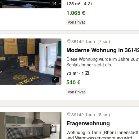
14
125 m² · 4 Zi.
1.065 €
Von Privat
36142 Tann
(7 km)
Moderne Wohnung in 3614
Diese Wohnung wurde im Jahre 2021
Schlafzimmer steht ein...
73 m² · 1 Zi.
9
540 €
Von Privat
36142 Tann
(8 km)
Etagenwohnung
Wohnung in Tann (Rhön) Innenstadt
und Warmwasserversorgung wird...