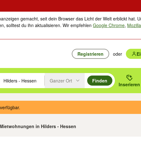
nanzeigen gemacht, seit dein Browser das Licht der Welt erblickt hat. U
n, solltest du ihn aktualisieren. Wir empfehlen
Google Chrome
,
Mozilla
Registrieren
oder
E
Ganzer Ort
Finden
hläge mit den Pfeiltasten nach oben/unten durchsuchen und mit Einga
 oder Ort eingeben. Eingabetaste drücken um zu suchen, oder Vorschl
Inserieren
Suche im Umkreis des gewählten Orts oder PLZ
verfügbar.
3 Mietwohnungen in Hilders - Hessen