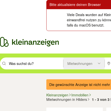
Bitte aktualisiere deinen Browser
Viele Deals wurden auf Klei
einwandfrei nutzen zu könne
falls du macOS benutzt.
Mietwohnungen
Suchbegriff eingeben. Eingabetaste drücken um zu suchen, oder Vorsc
PLZ
Die gewünschte Anzeige ist nicht mehr 
Kleinanzeigen
Immobilien
Mietwohnungen in Hilders
1 - 3 von 
Filter