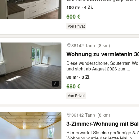
100 m² · 4 Zi.
600 €
Von Privat
36142 Tann
(8 km)
Wohnung zu vermietenin 3
Diese wunderschöne, Souterrain Woh
und steht ab August 2026 zum...
80 m² · 3 Zi.
3
680 €
Von Privat
36142 Tann
(8 km)
3-Zimmer-Wohnung mit Bal
Hier erwartet Sie eine geräumige 3
Wohnung wurde das letzte Mal in...