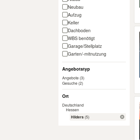
Neubau
Aufzug
Keller
Dachboden
WBS benötigt
Garage/Stellplatz
Garten/-mitnutzung
Haustiere erlaubt
Angebotstyp
WG-geeignet
Angebote
(3)
Gesuche
(2)
Ort
Deutschland
Hessen
Hilders
(5)