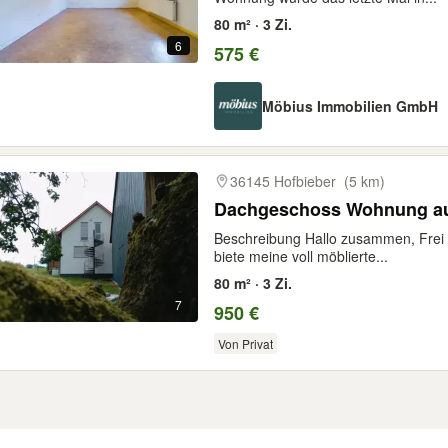
80 m² · 3 Zi.
6
575 €
Möbius Immobilien GmbH
36145 Hofbieber
(5 km)
Dachgeschoss Wohnung au
Beschreibung Hallo zusammen, Frei 
biete meine voll möblierte...
80 m² · 3 Zi.
7
950 €
Von Privat