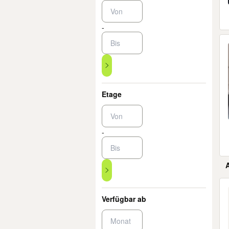
-
Etage
-
Er
Verfügbar ab