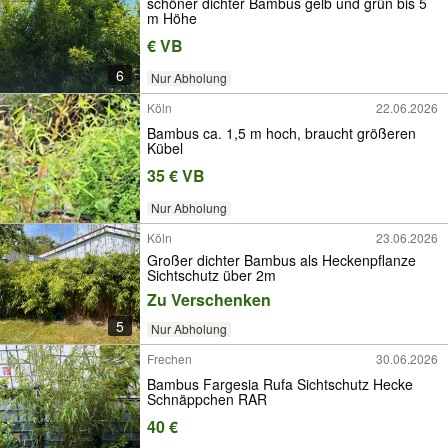
schöner dichter Bambus gelb und grün bis 5
m Höhe
€ VB
6
Nur Abholung
Köln
22.06.2026
Bambus ca. 1,5 m hoch, braucht größeren
Kübel
35 € VB
Nur Abholung
Köln
23.06.2026
Großer dichter Bambus als Heckenpflanze
Sichtschutz über 2m
Zu Verschenken
5
Nur Abholung
Frechen
30.06.2026
Bambus Fargesia Rufa Sichtschutz Hecke
Schnäppchen RAR
40 €