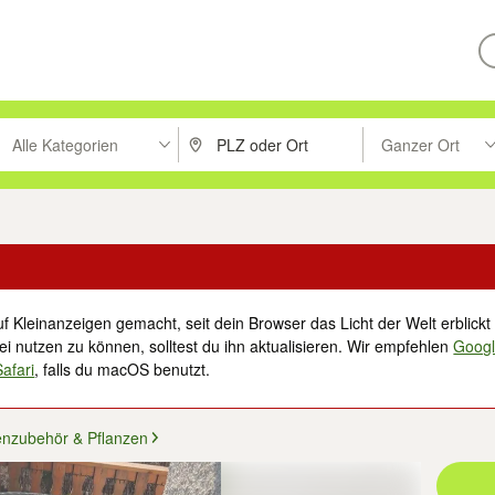
Alle Kategorien
Ganzer Ort
ken um zu suchen, oder Vorschläge mit den Pfeiltasten nach oben/unt
PLZ oder Ort eingeben. Eingabetaste drücke
Suche im Umkreis 
f Kleinanzeigen gemacht, seit dein Browser das Licht der Welt erblickt 
i nutzen zu können, solltest du ihn aktualisieren. Wir empfehlen
Goog
Safari
, falls du macOS benutzt.
enzubehör & Pflanzen