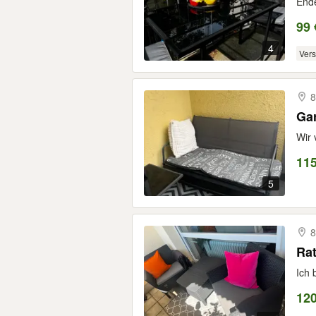
Ende
99 
4
Ver
8
Gar
Wir 
115
5
8
Rat
Ich 
120