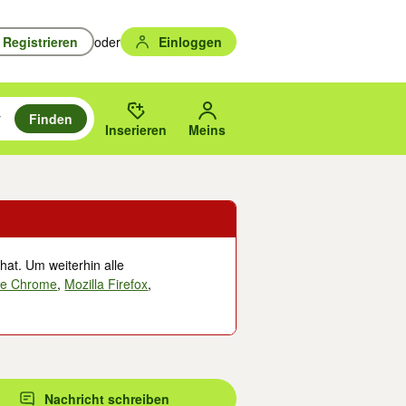
Registrieren
oder
Einloggen
Finden
en durchsuchen und mit Eingabetaste auswählen.
n um zu suchen, oder Vorschläge mit den Pfeiltasten nach oben/unten
des gewählten Orts oder PLZ.
Inserieren
Meins
hat. Um weiterhin alle
le Chrome
,
Mozilla Firefox
,
Nachricht schreiben