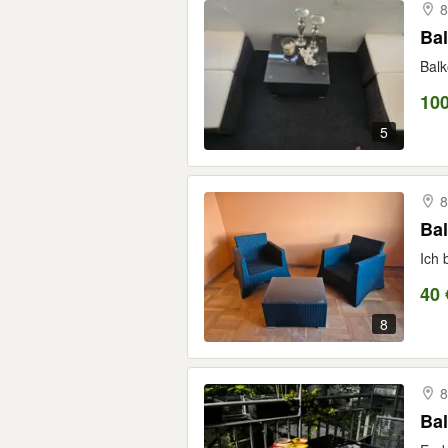
8
Ba
Balk
10
5
8
Bal
Ich 
40 
8
8
Bal