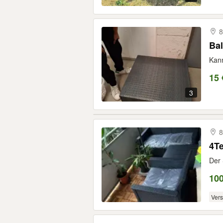
8
Ba
Kann
15 
3
8
4Te
Der 
10
Ver