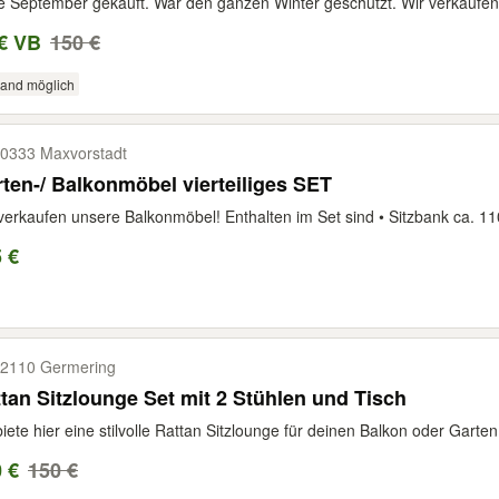
 September gekauft. War den ganzen Winter geschützt. Wir verkaufen
€ VB
150 €
sand möglich
0333 Maxvorstadt
ten-/ Balkonmöbel vierteiliges SET
verkaufen unsere Balkonmöbel! Enthalten im Set sind • Sitzbank ca. 110
 €
2110 Germering
tan Sitzlounge Set mit 2 Stühlen und Tisch
biete hier eine stilvolle Rattan Sitzlounge für deinen Balkon oder Garten
 €
150 €