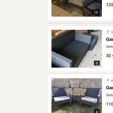
12
14
8
Gar
Verk
30 
5
8
Gar
Verk
11
4