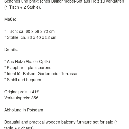
Schönes und praktisches Balkonmöbel-Set aus Holz zu verkaufen
(1 Tisch + 2 Stühle).
Maße:
* Tisch: ca. 60 x 56 x 72 cm
* Stühle: ca. 83 x 40 x 52 cm
Details:
* Aus Holz (Akazie-Optik)
* Klappbar – platzsparend
* Ideal für Balkon, Garten oder Terrasse
* Stabil und bequem
Originalpreis: 141€
Verkaufspreis: 85€
Abholung in Potsdam
Beautiful and practical wooden balcony furniture set for sale (1
table + 2 chairs).