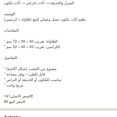
المنزل والحديقة → أثاث خارجي → أثاث بلكون
الوصف:
طقم أثاث بلكون جميل وعملي للبيع (طاولة + كرسيين).
المقاسات:
* الطاولة: تقريب 60 × 56 × 72 سم
* الكراسي: تقريب 83 × 40 × 52 سم
التفاصيل:
* مصنوع من الخشب (شكل أكاسيا)
* قابل للطي – يوفر مساحة
* مناسب للبلكون أو الحديقة أو التراس
* مريح وثابت
السعر الاصلي141€
سعر البيع 85€