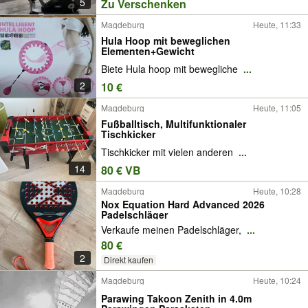
5
Zu Verschenken
Magdeburg
Heute, 11:33
Hula Hoop mit beweglichen
Elementen+Gewicht
Biete Hula hoop mit bewegliche
...
2
10 €
Magdeburg
Heute, 11:05
Fußballtisch, Multifunktionaler
Tischkicker
Tischkicker mit vielen anderen
...
14
80 € VB
Magdeburg
Heute, 10:28
Nox Equation Hard Advanced 2026
Padelschläger
Verkaufe meinen Padelschläger,
...
80 €
2
Direkt kaufen
Magdeburg
Heute, 10:24
Parawing Takoon Zenith in 4.0m