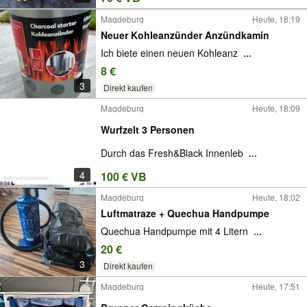
Magdeburg
Heute, 18:19
Neuer Kohleanzünder Anzündkamin
Ich biete einen neuen Kohleanz
...
8 €
3
Direkt kaufen
Magdeburg
Heute, 18:09
Wurfzelt 3 Personen
Durch das Fresh&Black Innenleb
...
4
100 € VB
Magdeburg
Heute, 18:02
Luftmatraze + Quechua Handpumpe
Quechua Handpumpe mit 4 Litern
...
20 €
3
Direkt kaufen
Magdeburg
Heute, 17:51