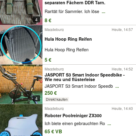
separaten Fächern DDR Tarn.
Rarität für Sammler. Ich löse
...
4
8 €
Magdeburg
Heute, 14:57
Hula Hoop Ring Reifen
Hula Hoop Ring Reifen
5 €
Magdeburg
Heute, 14:52
JASPORT S3 Smart Indoor Speedbike -
Wie neu und flüsterleise
JASPORT S3 Smart Indoor Speedb
...
250 €
4
Direkt kaufen
Magdeburg
Heute, 14:40
Roboter Poolreiniger ZX300
Ich biete einen gebrauchten Ro
...
65 € VB