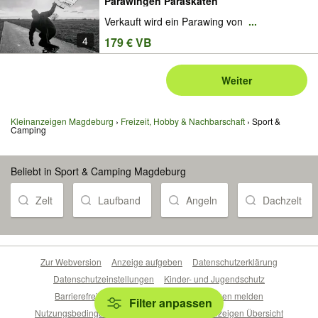
Parawingen Paraskaten
Verkauft wird ein Parawing von
...
4
179 € VB
Weiter
Kleinanzeigen Magdeburg
Freizeit, Hobby & Nachbarschaft
Sport &
Camping
Beliebt in Sport & Camping Magdeburg
Zelt
Laufband
Angeln
Dachzelt
Zur Webversion
Anzeige aufgeben
Datenschutzerklärung
Datenschutzeinstellungen
Kinder- und Jugendschutz
Barrierefreiheitserklärung
Sicherheitslücken melden
Filter anpassen
Nutzungsbedingungen
Beliebte Suchen
Anzeigen Übersicht