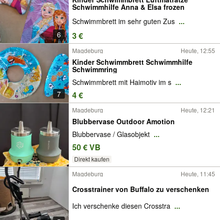
Schwimmhilfe Anna & Elsa frozen
Schwimmbrett im sehr guten Zus
...
6
3 €
Magdeburg
Heute, 12:55
Kinder Schwimmbrett Schwimmhilfe
Schwimmring
Schwimmbrett mit Haimotiv im s
...
7
4 €
Magdeburg
Heute, 12:21
Blubbervase Outdoor Amotion
Blubbervase / Glasobjekt
...
50 € VB
Direkt kaufen
Magdeburg
Heute, 11:45
Crosstrainer von Buffalo zu verschenken
Ich verschenke diesen Crosstra
...