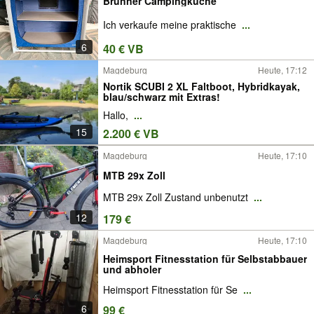
Brunner Campingküche
Ich verkaufe meine praktische
...
6
40 € VB
Magdeburg
Heute, 17:12
Nortik SCUBI 2 XL Faltboot, Hybridkayak,
blau/schwarz mit Extras!
Hallo,
...
15
2.200 € VB
Magdeburg
Heute, 17:10
MTB 29x Zoll
MTB 29x Zoll Zustand unbenutzt
...
12
179 €
Magdeburg
Heute, 17:10
Heimsport Fitnesstation für Selbstabbauer
und abholer
Heimsport Fitnesstation für Se
...
6
99 €