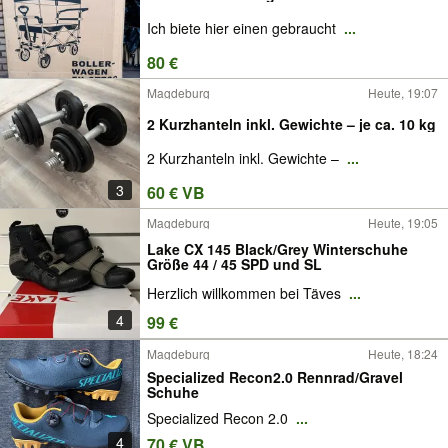
Ich biete hier einen gebraucht
...
80 €
Magdeburg
Heute, 19:07
2 Kurzhanteln inkl. Gewichte – je ca. 10 kg
2 Kurzhanteln inkl. Gewichte –
...
3
60 € VB
Magdeburg
Heute, 19:05
Lake CX 145 Black/Grey Winterschuhe
Größe 44 / 45 SPD und SL
Herzlich willkommen bei Täves
...
4
99 €
Magdeburg
Heute, 18:24
Specialized Recon2.0 Rennrad/Gravel
Schuhe
Specialized Recon 2.0
...
4
70 € VB