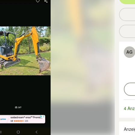
AG
4 Anz
Anzei