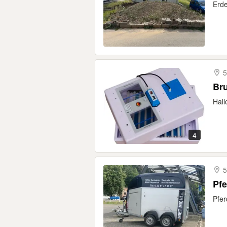
Erde
5
Bru
Hall
4
5
Pfe
Pfer