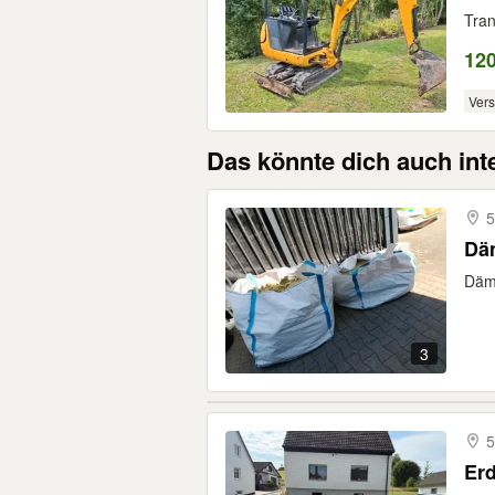
Tran
120
Ver
Das könnte dich auch int
Dä
Dämm
3
5
Erd