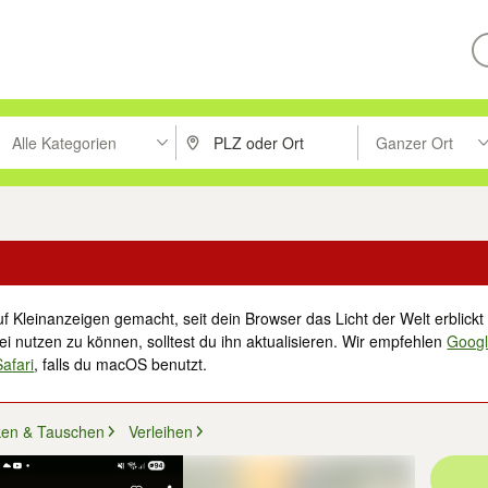
Alle Kategorien
Ganzer Ort
ken um zu suchen, oder Vorschläge mit den Pfeiltasten nach oben/unt
PLZ oder Ort eingeben. Eingabetaste drücke
Suche im Umkreis 
f Kleinanzeigen gemacht, seit dein Browser das Licht der Welt erblickt 
i nutzen zu können, solltest du ihn aktualisieren. Wir empfehlen
Goog
Safari
, falls du macOS benutzt.
ken & Tauschen
Verleihen