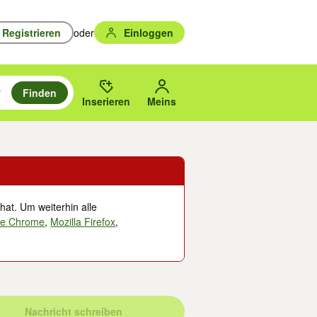
Registrieren
oder
Einloggen
Finden
en durchsuchen und mit Eingabetaste auswählen.
n um zu suchen, oder Vorschläge mit den Pfeiltasten nach oben/unten
des gewählten Orts oder PLZ.
Inserieren
Meins
hat. Um weiterhin alle
le Chrome
,
Mozilla Firefox
,
Nachricht schreiben