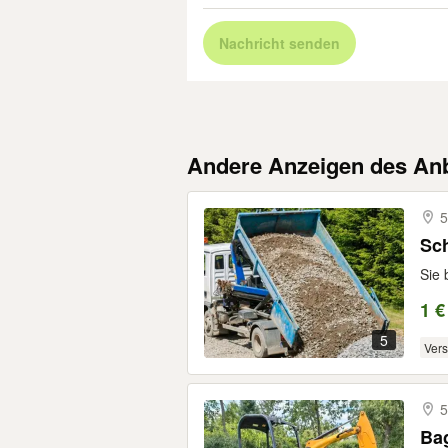
Nachricht senden
Andere Anzeigen des Anb
5
Sch
Sie 
1 €
5
Ver
5
Bag