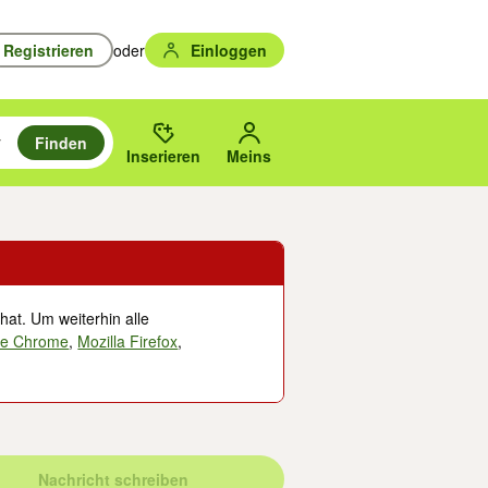
Registrieren
oder
Einloggen
Finden
en durchsuchen und mit Eingabetaste auswählen.
n um zu suchen, oder Vorschläge mit den Pfeiltasten nach oben/unten
des gewählten Orts oder PLZ.
Inserieren
Meins
hat. Um weiterhin alle
le Chrome
,
Mozilla Firefox
,
Nachricht schreiben