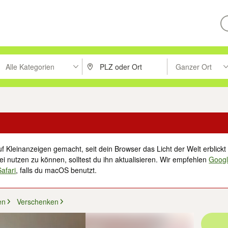
Alle Kategorien
Ganzer Ort
ken um zu suchen, oder Vorschläge mit den Pfeiltasten nach oben/unt
PLZ oder Ort eingeben. Eingabetaste drücke
Suche im Umkreis 
f Kleinanzeigen gemacht, seit dein Browser das Licht der Welt erblickt 
i nutzen zu können, solltest du ihn aktualisieren. Wir empfehlen
Goog
Safari
, falls du macOS benutzt.
en
Verschenken