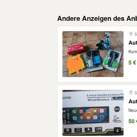
Andere Anzeigen des Anb
5
Au
Komp
5 €
5
Au
Neue
50 
4