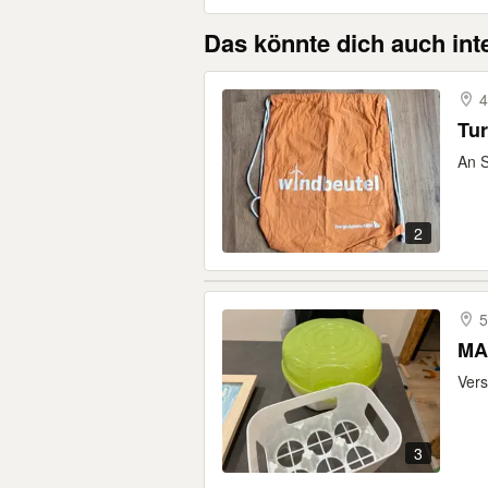
Das könnte dich auch int
4
Tur
An S
2
5
MAM
Vers
3