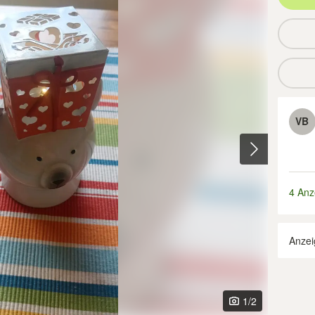
VB
4 Anz
Anzei
1
/2