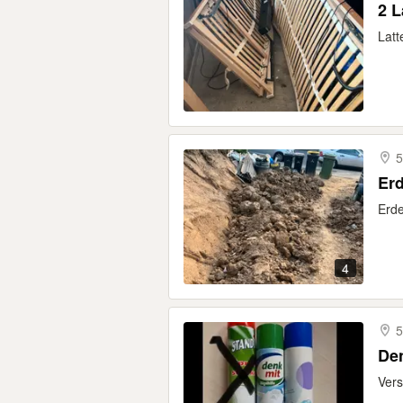
2 L
Latt
5
Erd
Erde
4
5
Den
Vers