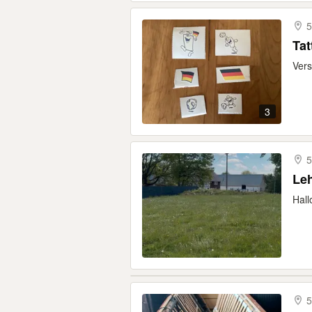
5
Tat
Vers
3
5
Le
Hall
5