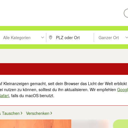
Alle Kategorien
Ganzer Ort
ken um zu suchen, oder Vorschläge mit den Pfeiltasten nach oben/unt
PLZ oder Ort eingeben. Eingabetaste drücke
Suche im Umkreis 
f Kleinanzeigen gemacht, seit dein Browser das Licht der Welt erblickt 
i nutzen zu können, solltest du ihn aktualisieren. Wir empfehlen
Goog
Safari
, falls du macOS benutzt.
& Tauschen
Verschenken