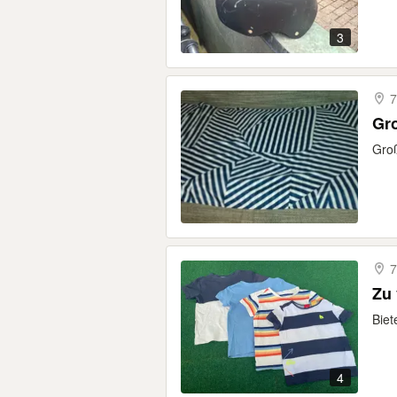
3
7
Gr
Groß
7
Zu 
Biet
4