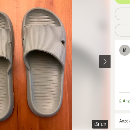
M
2 Anz
Anzei
1
/2