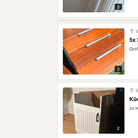
3
5
5x 
Groß
3
5
Küc
zu v
2