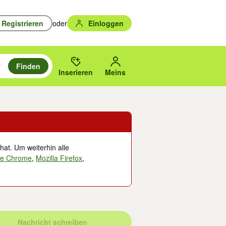
Registrieren
oder
Einloggen
Finden
en durchsuchen und mit Eingabetaste auswählen.
n um zu suchen, oder Vorschläge mit den Pfeiltasten nach oben/unten
des gewählten Orts oder PLZ.
Inserieren
Meins
hat. Um weiterhin alle
le Chrome
,
Mozilla Firefox
,
Nachricht schreiben