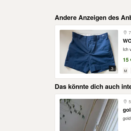
Andere Anzeigen des Anb
7
WO
Ich 
15 
3
M
Das könnte dich auch int
5
go
gold