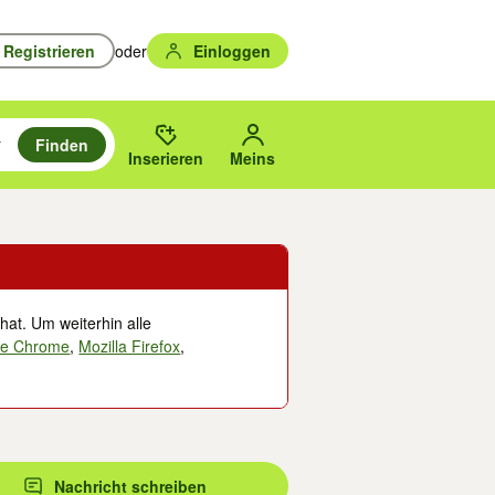
Registrieren
oder
Einloggen
Finden
en durchsuchen und mit Eingabetaste auswählen.
n um zu suchen, oder Vorschläge mit den Pfeiltasten nach oben/unten
des gewählten Orts oder PLZ.
Inserieren
Meins
hat. Um weiterhin alle
le Chrome
,
Mozilla Firefox
,
Nachricht schreiben