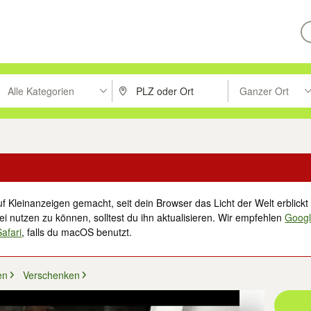
Alle Kategorien
Ganzer Ort
ken um zu suchen, oder Vorschläge mit den Pfeiltasten nach oben/unt
PLZ oder Ort eingeben. Eingabetaste drücke
Suche im Umkreis 
f Kleinanzeigen gemacht, seit dein Browser das Licht der Welt erblickt 
i nutzen zu können, solltest du ihn aktualisieren. Wir empfehlen
Goog
Safari
, falls du macOS benutzt.
en
Verschenken