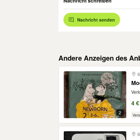
Nachricht schreiben
Nachricht senden
Andere Anzeigen des Anb
6
Moo
Verk
4 €
2
Ver
6