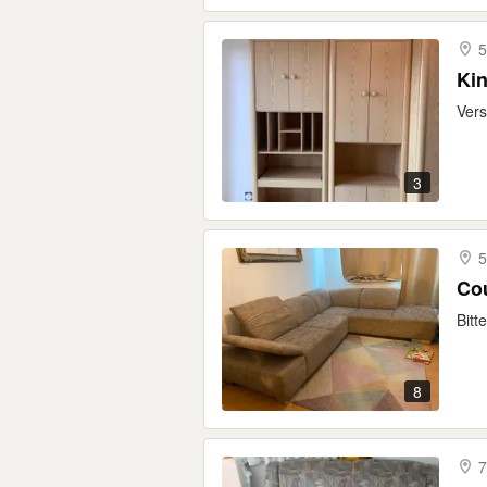
5
Ki
Vers
3
5
Co
Bitt
8
7