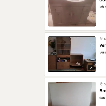
Ich 
6
Ve
Vers
2
5
Box
das 