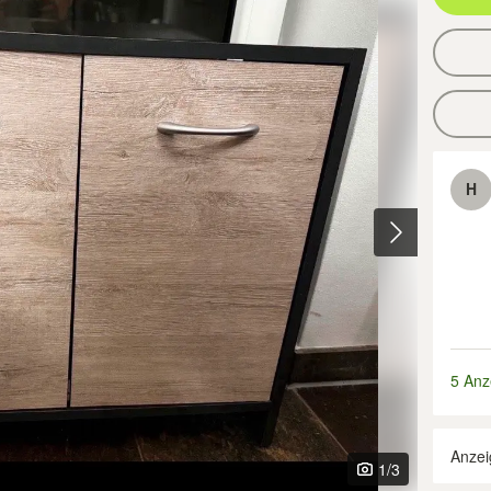
H
5 Anz
Anzei
1
/3