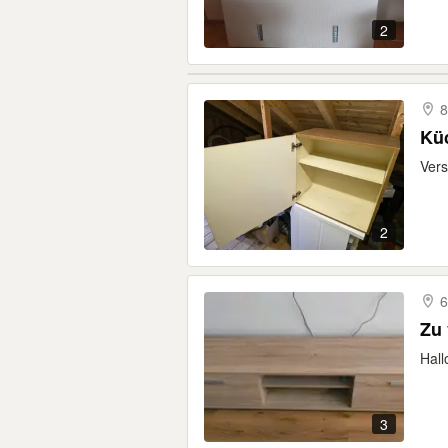
2
8
Kü
Vers
2
6
Zu
Hall
3