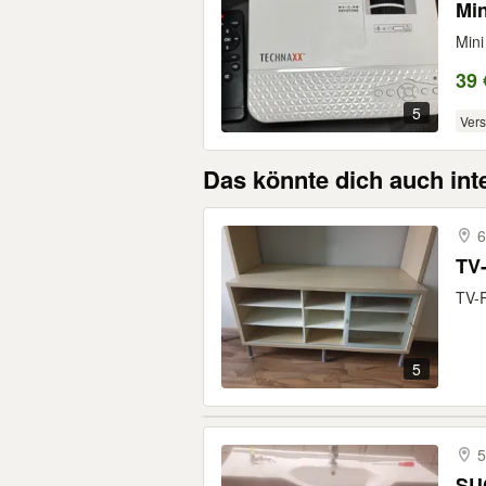
Min
Mini
39 
5
Ver
Das könnte dich auch int
6
TV-
TV-R
5
5
SU