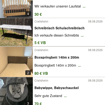
Wir verkaufen unseren Laufstal
...
4
30 €
Crailsheim
08.08.2026
Schreibtisch Schulschreibtisch
Ich verkaufe diesen Schreibtis
...
5 € VB
Crailsheim
08.08.2026
Boxspringbett 140m x 200m
Boxspringbett 140m x 200m
...
2
80 € VB
Crailsheim
08.08.2026
Babywippe, Babyschauckel
Sehr gute Zustand
...
3
70 €