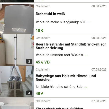
Crailsheim
08.08.2026
Drehstuhl in weiß
Verkaufe meinen langjährigen D
...
10 €
Crailsheim
08.08.2026
Reer Heizstrahler mit Standfuß Wickeltisch
Strahler Heizung
Verkaufe unseren reer Wickelti
...
3
45 € VB
Crailsheim
07.08.2026
Babywiege aus Holz mit Himmel und
Nestchen
Ich biete hier eine schöne Bab
...
4
45 €
Crailsheim
07.08.2026
Kindertisch mit zwei Stühlen