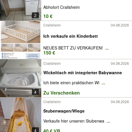
Abholort Crailsheim
2
10 €
Crailsheim
04.08.2026
Ich verkaufe ein Kinderbett
NEUES BETT ZU VERKAUFEN!
...
150 €
Crailsheim
04.08.2026
Wickeltisch mit integrierter Babywanne
Ich biete einen praktischen Wi
...
4
Zu Verschenken
Crailsheim
04.08.2026
Stubenwagen/Wiege
Verkaufe hier unseren Stubenwa
...
4
40 € VB