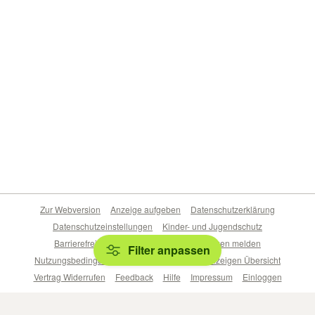
Zur Webversion
Anzeige aufgeben
Datenschutzerklärung
Datenschutzeinstellungen
Kinder- und Jugendschutz
Barrierefreiheitserklärung
Sicherheitslücken melden
Filter anpassen
Nutzungsbedingungen
Beliebte Suchen
Anzeigen Übersicht
Vertrag Widerrufen
Feedback
Hilfe
Impressum
Einloggen