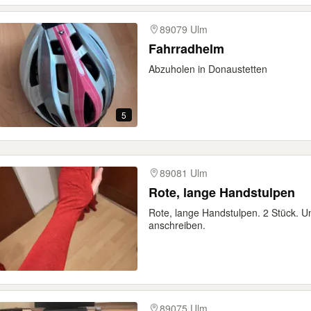
89079 Ulm
Fahrradhelm
Abzuholen in Donaustetten
5
89081 Ulm
Rote, lange Handstulpen
Rote, lange Handstulpen. 2 Stück. U
anschreiben.
89075 Ulm