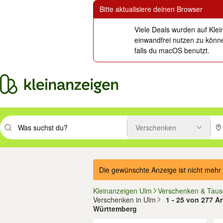
Bitte aktualisiere deinen Browser
Viele Deals wurden auf Klei
einwandfrei nutzen zu könne
falls du macOS benutzt.
Verschenken
Suchbegriff eingeben. Eingabetaste drücken um zu suchen, oder Vorsc
PLZ
Die gewünschte Anzeige ist nicht mehr 
Kleinanzeigen Ulm
Verschenken & Tau
Verschenken in Ulm
1 - 25 von 277 A
Württemberg