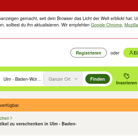
nanzeigen gemacht, seit dein Browser das Licht der Welt erblickt hat. U
n, solltest du ihn aktualisieren. Wir empfehlen
Google Chrome
,
Mozilla
Registrieren
oder
E
Ganzer Ort
Finden
hläge mit den Pfeiltasten nach oben/unten durchsuchen und mit Einga
 oder Ort eingeben. Eingabetaste drücken um zu suchen, oder Vorschl
Inserieren
Suche im Umkreis des gewählten Orts oder PLZ
verfügbar.
schen
rtikel zu verschenken in Ulm - Baden-