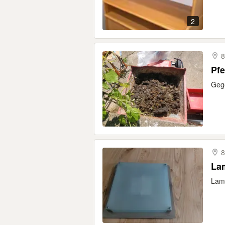
2
8
Pfe
Gege
8
La
Lam