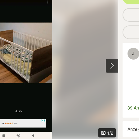
J
39 An
Anzei
1
/2