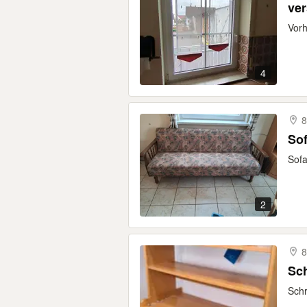
ver
Vorh
4
8
So
Sofa
2
8
Sc
Schr