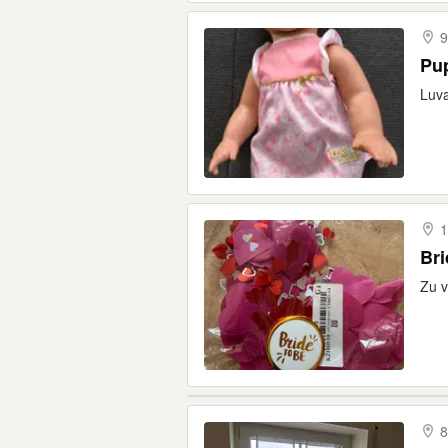
9
Pup
Luva
1
Bri
Zu 
8