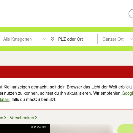
Alle Kategorien
Ganzer Ort
ken um zu suchen, oder Vorschläge mit den Pfeiltasten nach oben/unt
PLZ oder Ort eingeben. Eingabetaste drücke
Suche im Umkreis 
f Kleinanzeigen gemacht, seit dein Browser das Licht der Welt erblickt 
i nutzen zu können, solltest du ihn aktualisieren. Wir empfehlen
Goog
Safari
, falls du macOS benutzt.
en
Verschenken