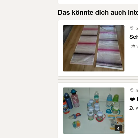
Das könnte dich auch int
5
Sch
Ich 
5
❤️ 
Zu v
4