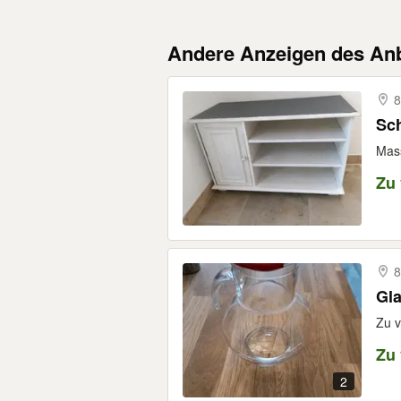
Andere Anzeigen des Anb
8
Sc
Mass
Zu
8
Gla
Zu v
Zu
2