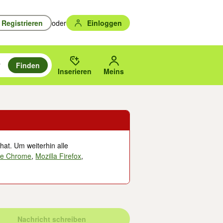
Registrieren
oder
Einloggen
Finden
en durchsuchen und mit Eingabetaste auswählen.
n um zu suchen, oder Vorschläge mit den Pfeiltasten nach oben/unten
des gewählten Orts oder PLZ.
Inserieren
Meins
hat. Um weiterhin alle
le Chrome
,
Mozilla Firefox
,
Nachricht schreiben