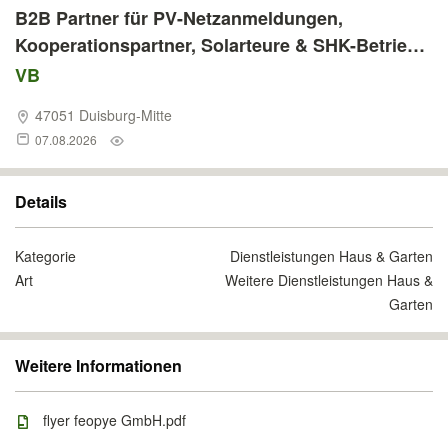
B2B Partner für PV-Netzanmeldungen,
Kooperationspartner, Solarteure & SHK-Betriebe,
Netzbetreiber-Kommunikation, PV-
VB
Anmeldeservice, bundesweite Abwicklung
47051 Duisburg-Mitte
07.08.2026
Details
Kategorie
Dienstleistungen Haus & Garten
Art
Weitere Dienstleistungen Haus &
Garten
Weitere Informationen
flyer feopye GmbH.pdf