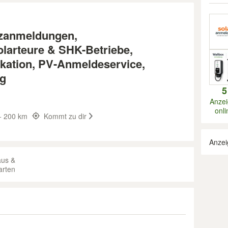
tzanmeldungen,
olarteure & SHK-Betriebe,
kation, PV-Anmeldeservice,
ng
5
Anze
onli
 200 km
Kommt zu dir
Anzei
aus &
arten