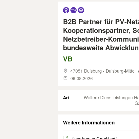
B2B Partner für PV-Ne
Kooperationspartner, S
Netzbetreiber-Kommuni
bundesweite Abwicklu
VB
47051 Duisburg - Duisburg-Mitte
+
06.08.2026
Art
Weitere Dienstleistungen H
G
Weitere Informationen
flyer feopye GmbH.pdf