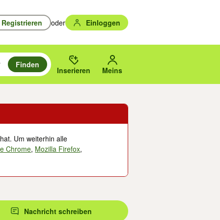
Registrieren
oder
Einloggen
Finden
en durchsuchen und mit Eingabetaste auswählen.
n um zu suchen, oder Vorschläge mit den Pfeiltasten nach oben/unten
des gewählten Orts oder PLZ.
Inserieren
Meins
hat. Um weiterhin alle
le Chrome
,
Mozilla Firefox
,
Nachricht schreiben