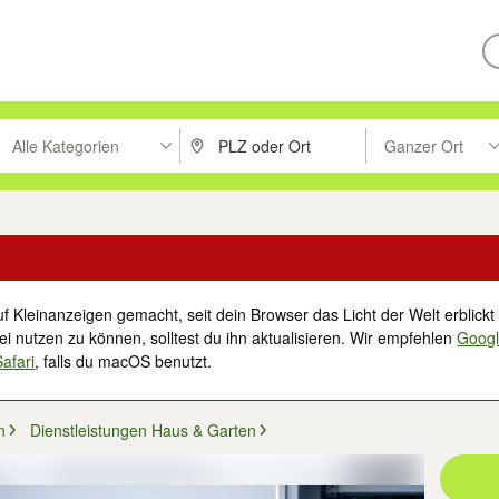
Alle Kategorien
Ganzer Ort
ken um zu suchen, oder Vorschläge mit den Pfeiltasten nach oben/unt
PLZ oder Ort eingeben. Eingabetaste drücke
Suche im Umkreis 
f Kleinanzeigen gemacht, seit dein Browser das Licht der Welt erblickt 
i nutzen zu können, solltest du ihn aktualisieren. Wir empfehlen
Goog
Safari
, falls du macOS benutzt.
n
Dienstleistungen Haus & Garten