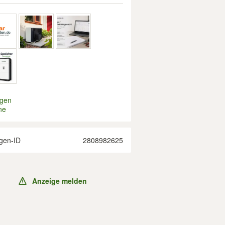
igen
ne
gen-ID
2808982625
Anzeige melden