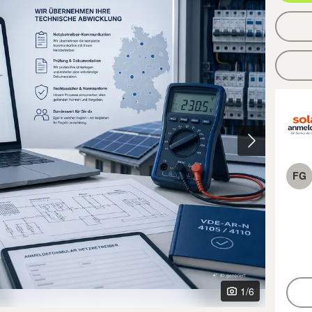
FG
1
/6