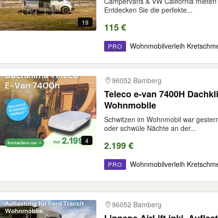
Campervans & VW California mieten 
Entdecken Sie die perfekte...
19
115 €
Wohnmobilverleih Kretschm
PRO
96052 Bamberg
Teleco e-van 7400H Dachkli
Wohnmobile
Schwitzen im Wohnmobil war gester
oder schwüle Nächte an der...
4
2.199 €
Wohnmobilverleih Kretschm
PRO
96052 Bamberg