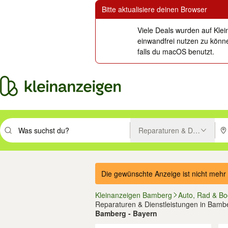
Bitte aktualisiere deinen Browser
Viele Deals wurden auf Klei
einwandfrei nutzen zu könne
falls du macOS benutzt.
Reparaturen & Dienstleistu
Suchbegriff eingeben. Eingabetaste drücken um zu suchen, oder Vorsc
PLZ
Die gewünschte Anzeige ist nicht mehr 
Kleinanzeigen Bamberg
Auto, Rad & Bo
Reparaturen & Dienstleistungen in Bamb
Bamberg - Bayern