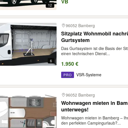
VB
12
96052 Bamberg
Sitzplatz Wohnmobil nachr
Gurtsystem
Das Gurtssystem ist die Basis der Sit
einen technischen Dienst...
6
1.950 €
VSR-Systeme
PRO
96052 Bamberg
Wohnwagen mieten in Bamb
unterwegs!
Wohnwagen mieten in Bamberg – Ihr
den perfekten Campingurlaub?...