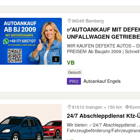
96049 Bamberg
✅AUTOANKAUF MIT DEF
UNFALLWAGEN GETRIEB
WIR KAUFEN DEFEKTE AUTOS – D
PREISEN! Ab Baujahr 2009 | Schnell |
3
VB
Gesuch
Autoankauf Engels
PRO
91610 Insingen + 150 km
Komm
24/7 Abschleppdienst Kfz-
Wir bieten: ✅24/7 Abschleppdienst ,
Fahrzeugbeförderung/Fahrzeugtransp