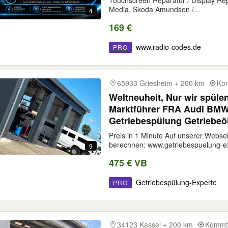
Touchscreen Reparatur / Display Re
Media, Skoda Amundsen /...
4
169 €
www.radio-codes.de
PRO
65933 Griesheim + 200 km
Kom
Weltneuheit, Nur wir spüle
Marktführer FRA Audi BMW
Getriebespülung Getriebeö
Preis in 1 Minute Auf unserer Websei
berechnen: www.getriebespuelung-ex
9
475 € VB
Getriebespülung-Experte
PRO
34123 Kassel + 200 km
Kommt 