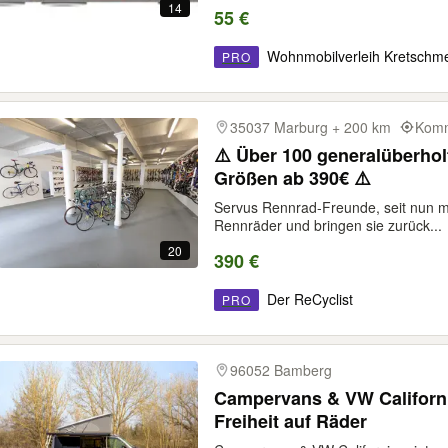
14
55 €
Wohnmobilverleih Kretschm
PRO
35037 Marburg + 200 km
Komm
⚠️ Über 100 generalüberhol
Größen ab 390€ ⚠️
Servus Rennrad-Freunde, seit nun me
Rennräder und bringen sie zurück...
20
390 €
Der ReCyclist
PRO
96052 Bamberg
Campervans & VW Californi
Freiheit auf Räder