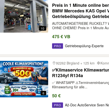
Preis in 1 Minute online b
BMW Mercedes KAS Opel Volvo Ford Getriebespülung
Getriebeölspülung Getrieb
AUTOMATIKGETRIEBE RUCKELT? W
OHNE CHEMIE! Preis in 1 Minute Auf
10
475 € VB
Getriebespülung-Experte
PRO
92262 Birgland + 125 km
Kommt
✅Klimaservice Klimawartun
R1234yf R134a
✅ WHATSAPP ⚠️Terminvereinbarung:
Klimawartung für alle...
6
50 €
A2-Doc AutoService Sven N
PRO