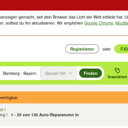
nanzeigen gemacht, seit dein Browser das Licht der Welt erblickt hat. U
n, solltest du ihn aktualisieren. Wir empfehlen
Google Chrome
,
Mozilla
Registrieren
oder
E
ngen
Ganzer Ort
Finden
hläge mit den Pfeiltasten nach oben/unten durchsuchen und mit Einga
 oder Ort eingeben. Eingabetaste drücken um zu suchen, oder Vorschl
Inserieren
Suche im Umkreis des gewählten Orts oder PLZ
verfügbar.
ot
erg
1 - 25 von 130 Auto-Reparaturen in