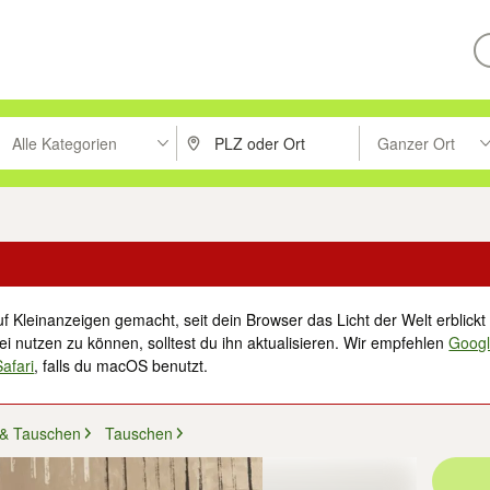
Alle Kategorien
Ganzer Ort
ken um zu suchen, oder Vorschläge mit den Pfeiltasten nach oben/unt
PLZ oder Ort eingeben. Eingabetaste drücke
Suche im Umkreis 
f Kleinanzeigen gemacht, seit dein Browser das Licht der Welt erblickt 
i nutzen zu können, solltest du ihn aktualisieren. Wir empfehlen
Goog
Safari
, falls du macOS benutzt.
 & Tauschen
Tauschen