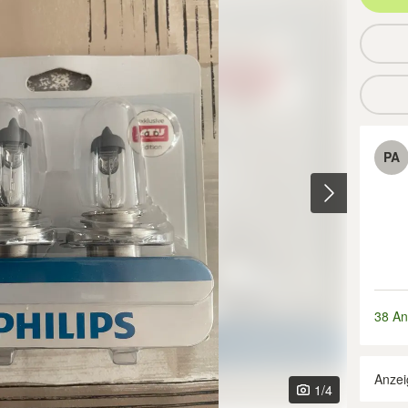
PA
38 An
Anzei
1
/4