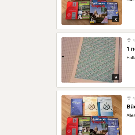
8
4
1 n
Hall
9
4
Bü
Alle