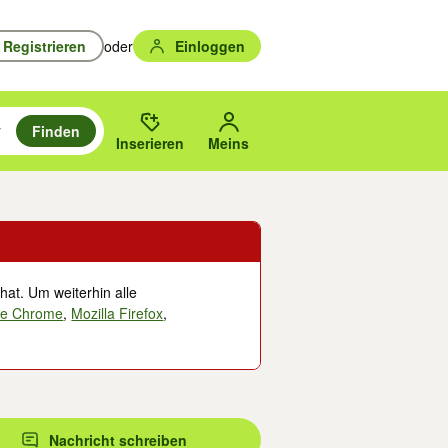
Registrieren
oder
Einloggen
Finden
en durchsuchen und mit Eingabetaste auswählen.
n um zu suchen, oder Vorschläge mit den Pfeiltasten nach oben/unten
des gewählten Orts oder PLZ.
Inserieren
Meins
hat. Um weiterhin alle
le Chrome
,
Mozilla Firefox
,
Nachricht schreiben