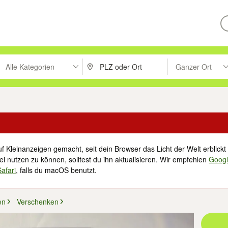
Alle Kategorien
Ganzer Ort
ken um zu suchen, oder Vorschläge mit den Pfeiltasten nach oben/unt
PLZ oder Ort eingeben. Eingabetaste drücke
Suche im Umkreis 
f Kleinanzeigen gemacht, seit dein Browser das Licht der Welt erblickt 
i nutzen zu können, solltest du ihn aktualisieren. Wir empfehlen
Goog
Safari
, falls du macOS benutzt.
en
Verschenken