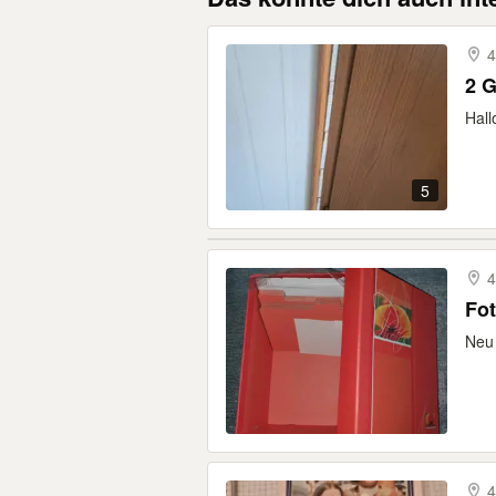
4
2 G
Hall
5
4
Fo
Neu
4