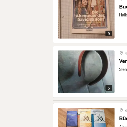
Hall
9
4
Ver
Sieh
5
4
Bü
Alle