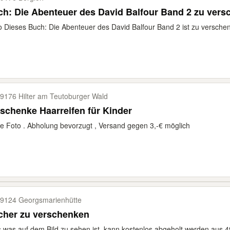
Buch: Die Abenteuer des David Balfour B
o Dieses Buch: Die Abenteuer des David Balfour Band 2 ist zu versche
9176 Hilter am Teutoburger Wald
schenke Haarreifen für Kinder
e Foto . Abholung bevorzugt , Versand gegen 3,-€ möglich
9124 Georgsmarienhütte
cher zu verschenken
s was auf dem Bild zu sehen ist, kann kostenlos abgeholt werden aus