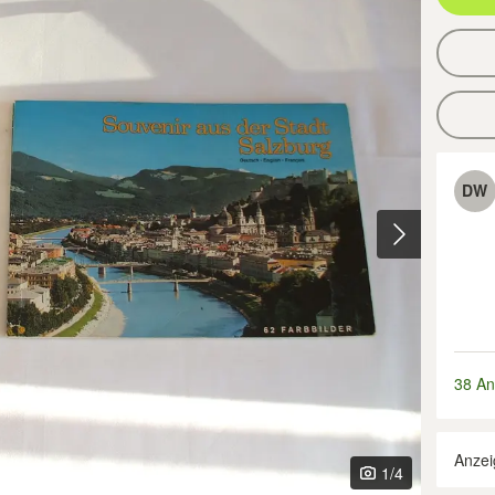
DW
38 An
Anzei
1
/4