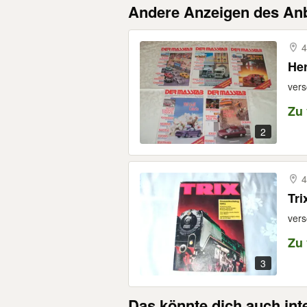
Andere Anzeigen des Anb
4
Her
vers
Zu
2
4
Tri
vers
Zu
3
Das könnte dich auch int