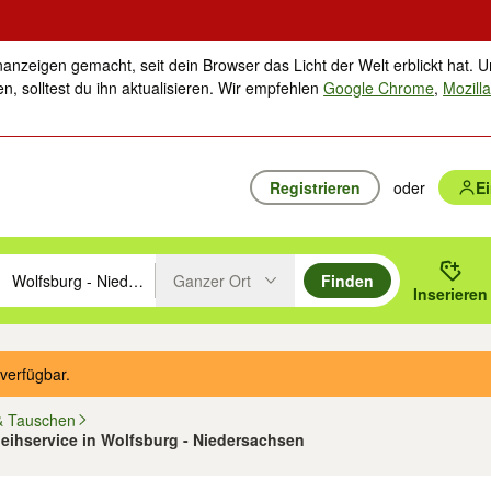
nanzeigen gemacht, seit dein Browser das Licht der Welt erblickt hat. U
n, solltest du ihn aktualisieren. Wir empfehlen
Google Chrome
,
Mozilla
Registrieren
oder
E
Ganzer Ort
Finden
hläge mit den Pfeiltasten nach oben/unten durchsuchen und mit Einga
 oder Ort eingeben. Eingabetaste drücken um zu suchen, oder Vorschl
Inserieren
Suche im Umkreis des gewählten Orts oder PLZ
verfügbar.
& Tauschen
rleihservice in Wolfsburg - Niedersachsen