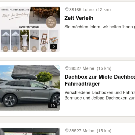
gebnisse
38165 Lehre
(12 km)
Zelt Verleih
Sie möchten feiern, wir helfen ihnen 
2
38527 Meine
(15 km)
Dachbox zur Miete Dachbo
Fahrradträger
Verschiedene Dachboxen und Fahrrad
Bermude und Jetbag Dachboxen zur.
19
38527 Meine
(15 km)