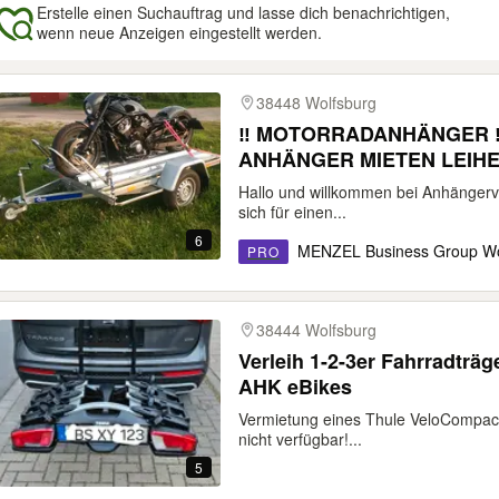
Erstelle einen Suchauftrag und lasse dich benachrichtigen,
wenn neue Anzeigen eingestellt werden.
gebnisse
38448 Wolfsburg
‼️ MOTORRADANHÄNGER 
ANHÄNGER MIETEN LEIH
Hallo und willkommen bei Anhängerv
sich für einen...
6
MENZEL Business Group Wo
PRO
38444 Wolfsburg
Verleih 1-2-3er Fahrradträ
AHK eBikes
Vermietung eines Thule VeloCompact
nicht verfügbar!...
5