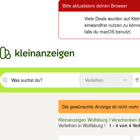
Bitte aktualisiere deinen Browser
Viele Deals wurden auf Klei
einwandfrei nutzen zu könne
falls du macOS benutzt.
Verleihen
Suchbegriff eingeben. Eingabetaste drücken um zu suchen, oder Vorsc
PLZ
Die gewünschte Anzeige ist nicht mehr 
Kleinanzeigen Wolfsburg
Verschenken 
Verleihen in Wolfsburg
1 - 4 von 4 Ve
Filter