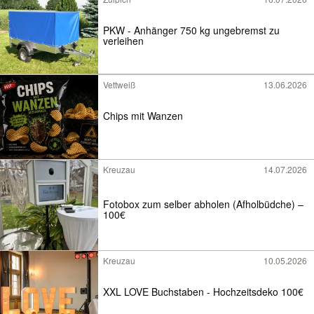
PKW - Anhänger 750 kg ungebremst zu
verleihen
Vettweiß
13.06.2026
Chips mit Wanzen
Kreuzau
14.07.2026
Fotobox zum selber abholen (Afholbüdche) –
100€
Kreuzau
10.05.2026
XXL LOVE Buchstaben - Hochzeitsdeko 100€