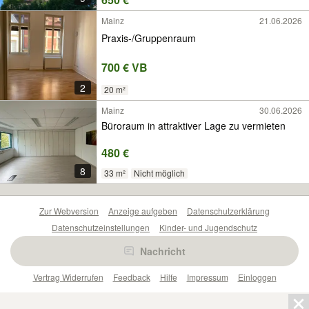
Mainz
21.06.2026
Praxis-/Gruppenraum
700 € VB
2
20 m²
Mainz
30.06.2026
Büroraum in attraktiver Lage zu vermieten
480 €
8
33 m²
Nicht möglich
Zur Webversion
Anzeige aufgeben
Datenschutzerklärung
Datenschutzeinstellungen
Kinder- und Jugendschutz
Barrierefreiheitserklärung
Sicherheitslücken melden
Nachricht
Nutzungsbedingungen
Beliebte Suchen
Anzeigen Übersicht
Vertrag Widerrufen
Feedback
Hilfe
Impressum
Einloggen