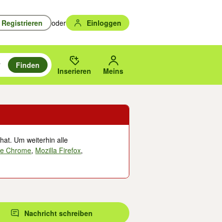
Registrieren
oder
Einloggen
Finden
en durchsuchen und mit Eingabetaste auswählen.
n um zu suchen, oder Vorschläge mit den Pfeiltasten nach oben/unten
des gewählten Orts oder PLZ.
Inserieren
Meins
hat. Um weiterhin alle
le Chrome
,
Mozilla Firefox
,
Nachricht schreiben