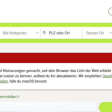
Alle Kategorien
Ganzer Ort
ken um zu suchen, oder Vorschläge mit den Pfeiltasten nach oben/unt
PLZ oder Ort eingeben. Eingabetaste drücke
Suche im Umkreis 
f Kleinanzeigen gemacht, seit dein Browser das Licht der Welt erblickt 
i nutzen zu können, solltest du ihn aktualisieren. Wir empfehlen
Goog
Safari
, falls du macOS benutzt.
immobilien