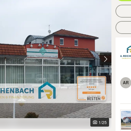
AR
1
/25