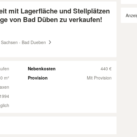
it mit Lagerfläche und Stellplätzen
Anzei
age von Bad Düben zu verkaufen!
 Sachsen - Bad Dueben
ufen
Nebenkosten
440 €
0 m²
Provision
Mit Provision
raxen
1994
glich