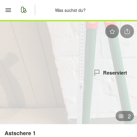
Start
Merkliste
Nachrichten
Anzeige aufgeben
Reserviert
2
Astschere 1