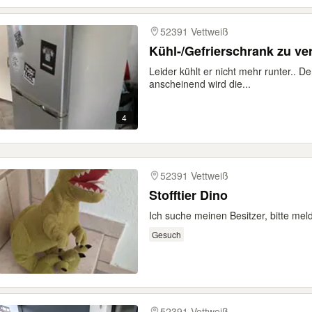
52391 Vettweiß
Kühl-/Gefrierschrank zu v
Leider kühlt er nicht mehr runter.. 
anscheinend wird die...
4
52391 Vettweiß
Stofftier Dino
Ich suche meinen Besitzer, bitte mel
Gesuch
52391 Vettweiß