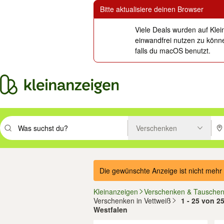
Bitte aktualisiere deinen Browser
Viele Deals wurden auf Klei
einwandfrei nutzen zu könne
falls du macOS benutzt.
Verschenken
Suchbegriff eingeben. Eingabetaste drücken um zu suchen, oder Vorsc
PLZ
Die gewünschte Anzeige ist nicht mehr 
Kleinanzeigen
Verschenken & Tausche
Verschenken in Vettweiß
1 - 25 von 2
Westfalen