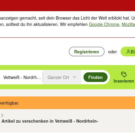
nanzeigen gemacht, seit dein Browser das Licht der Welt erblickt hat. U
n, solltest du ihn aktualisieren. Wir empfehlen
Google Chrome
,
Mozilla
Registrieren
oder
E
Ganzer Ort
Finden
hläge mit den Pfeiltasten nach oben/unten durchsuchen und mit Einga
 oder Ort eingeben. Eingabetaste drücken um zu suchen, oder Vorschl
Inserieren
Suche im Umkreis des gewählten Orts oder PLZ
verfügbar.
n
5 Artikel zu verschenken in Vettweiß - Nordrhein-