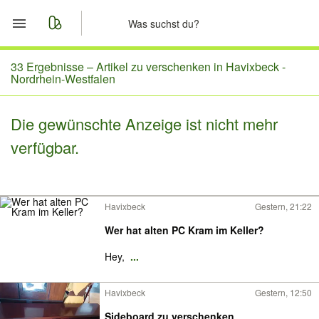
Start
33 Ergebnisse –
Artikel zu verschenken in Havixbeck -
Nordrhein-Westfalen
Merkliste
Die gewünschte Anzeige ist nicht mehr
Nachrichten
verfügbar.
Anzeige aufgeben
Havixbeck
Gestern, 21:22
Wer hat alten PC Kram im Keller?
Hey,
...
Havixbeck
Gestern, 12:50
Sideboard zu verschenken