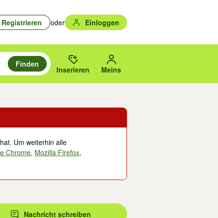
Registrieren
oder
Einloggen
Finden
en durchsuchen und mit Eingabetaste auswählen.
n um zu suchen, oder Vorschläge mit den Pfeiltasten nach oben/unten
des gewählten Orts oder PLZ.
Inserieren
Meins
hat. Um weiterhin alle
le Chrome
,
Mozilla Firefox
,
Nachricht schreiben