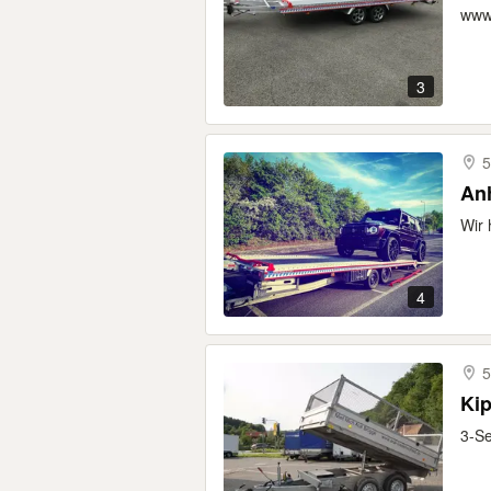
www.
3
5
Anh
Wir 
4
5
Ki
3-Se