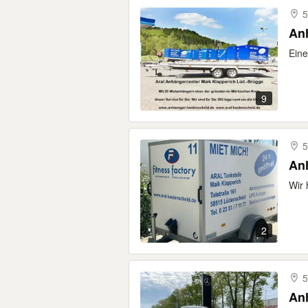
5
Anh
Eine
9
5
An
Wir 
2
5
Anh