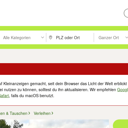
Alle Kategorien
Ganzer Ort
ken um zu suchen, oder Vorschläge mit den Pfeiltasten nach oben/unt
PLZ oder Ort eingeben. Eingabetaste drücke
Suche im Umkreis 
f Kleinanzeigen gemacht, seit dein Browser das Licht der Welt erblickt 
i nutzen zu können, solltest du ihn aktualisieren. Wir empfehlen
Goog
Safari
, falls du macOS benutzt.
ken & Tauschen
Verleihen