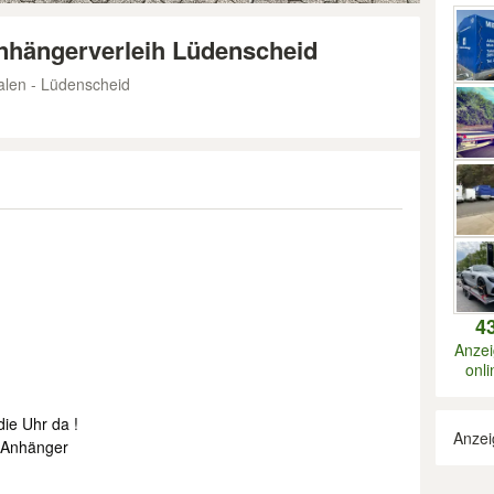
hängerverleih Lüdenscheid
alen - Lüdenscheid
4
Anze
onli
die Uhr da !
Anzei
7 Anhänger