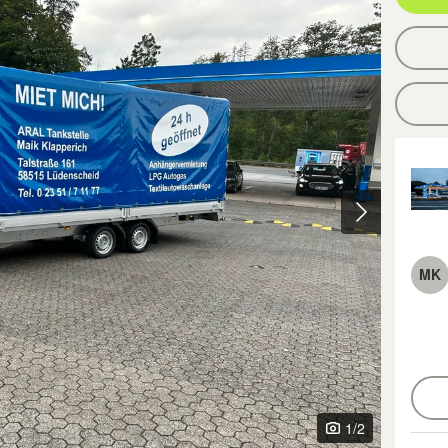
MK
1
/2