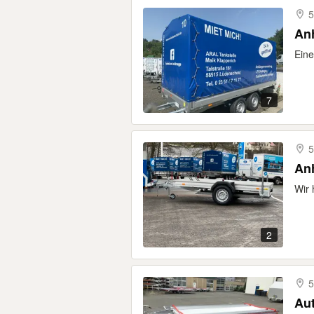
5
An
Eine
7
5
An
Wir 
2
5
Aut