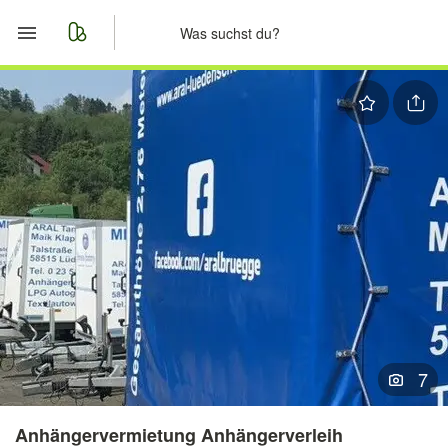
Start
Merkliste
Nachrichten
Anzeige aufgeben
7
Anhängervermietung Anhängerverleih