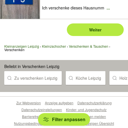
Ich verschenke dieses Hausnumm
...
Weiter
Kleinanzeigen Leipzig
Kleinzschocher
Verschenken & Tauschen
Verschenken
Beliebt in Verschenken Leipzig
Zu verschenken Leipzig
Küche Leipzig
Holz
Zur Webversion
Anzeige aufgeben
Datenschutzerklärung
Datenschutzeinstellungen
Kinder- und Jugendschutz
Barrierefreiheitserklärung
Sicherheitslücken melden
Filter anpassen
Nutzungsbedingungen
Beliebte Suchen
Anzeigen Übersicht