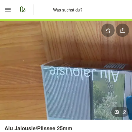
Start
Merkliste
Nachrichten
Anzeige aufgeben
2
Alu Jalousie/Plissee 25mm