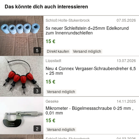
Das könnte dich auch interessieren
Schloß Holte-Stukenbrock
07.05.2026
5x neuer Schleifstein d=25mm Edelkorund
zum Innenrundschleifen
15 €
5
Direkt kaufen
Versand möglich
Lippstadt
13.07.2026
Neu 4 Connex Vergaser-Schraubendreher 6,5
× 25 mm
15 €
3
Versand möglich
Geseke
14.11.2025
Mikrometer - Bügelmessschraube 0-25 mm ,
0,01 mm
15 €
2
Versand möglich
Schloß Holte-Stukenbrock
04.03.2026