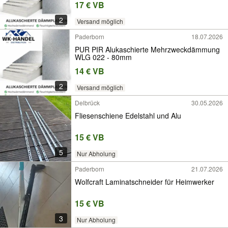
17 € VB
2
Versand möglich
Paderborn
18.07.2026
PUR PIR Alukaschierte Mehrzweckdämmung
WLG 022 - 80mm
14 € VB
2
Versand möglich
Delbrück
30.05.2026
Fliesenschiene Edelstahl und Alu
15 € VB
5
Nur Abholung
Paderborn
21.07.2026
Wolfcraft Laminatschneider für Heimwerker
15 € VB
3
Nur Abholung