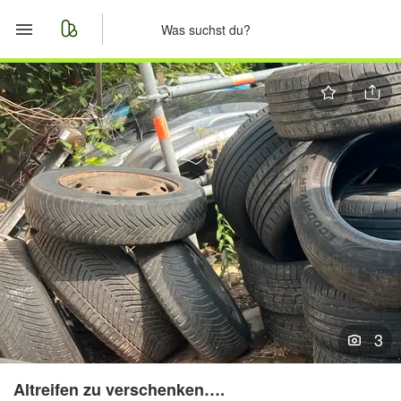
Start
Merkliste
Nachrichten
Anzeige aufgeben
3
Altreifen zu verschenken….