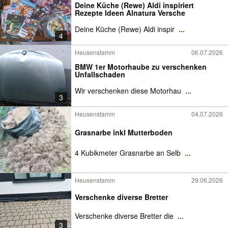
Deine Küche (Rewe) Aldi inspiriert
Rezepte Ideen Alnatura Versche
Deine Küche (Rewe) Aldi inspir
...
4
Heusenstamm
06.07.2026
BMW 1er Motorhaube zu verschenken
Unfallschaden
Wir verschenken diese Motorhau
...
3
Heusenstamm
04.07.2026
Grasnarbe inkl Mutterboden
4 Kubikmeter Grasnarbe an Selb
...
Heusenstamm
29.06.2026
Verschenke diverse Bretter
Verschenke diverse Bretter die
...
3