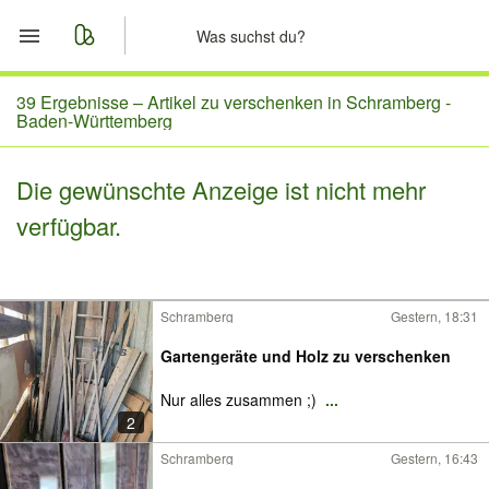
Start
39 Ergebnisse –
Artikel zu verschenken in Schramberg -
Baden-Württemberg
Merkliste
Die gewünschte Anzeige ist nicht mehr
Nachrichten
verfügbar.
Anzeige aufgeben
Schramberg
Gestern, 18:31
Gartengeräte und Holz zu verschenken
Nur alles zusammen ;)
...
2
Schramberg
Gestern, 16:43