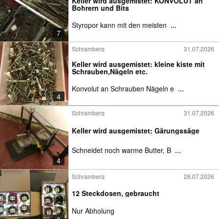
Keller wird ausgemistet: KONVOLUT an
Bohrern und Bits
Styropor kann mit den meisten
...
7
Schramberg
31.07.2026
Keller wird ausgemistet: kleine kiste mit
Schrauben,Nägeln etc.
Konvolut an Schrauben Nägeln e
...
4
Schramberg
31.07.2026
Keller wird ausgemistet: Gärungssäge
Schneidet noch warme Butter, B
...
4
Schramberg
28.07.2026
12 Steckdosen, gebraucht
Nur Abholung