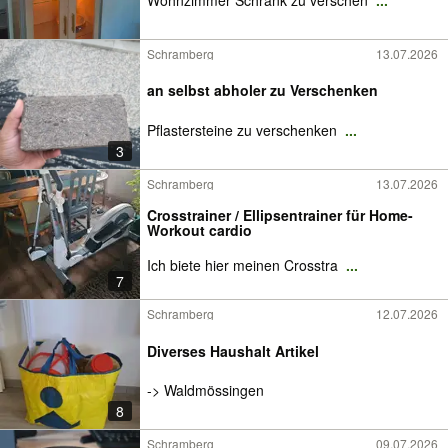
Wohnzimmer Schrank zu verschen
...
Schramberg
13.07.2026
an selbst abholer zu Verschenken
Pflastersteine zu verschenken
...
3
Schramberg
13.07.2026
Crosstrainer / Ellipsentrainer für Home-
Workout cardio
Ich biete hier meinen Crosstra
...
7
Schramberg
12.07.2026
Diverses Haushalt Artikel
-> Waldmössingen
8
Schramberg
09.07.2026