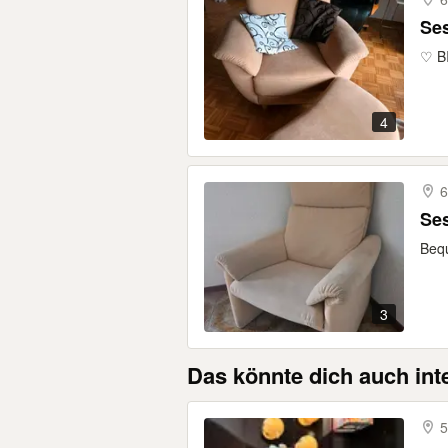
♡ B
4
6
Se
Bequ
3
Das könnte dich auch int
5