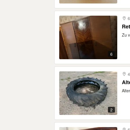
6
Ret
Zu v
6
4
Alt
Alte
2
6