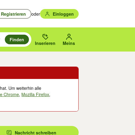
Registrieren
oder
Einloggen
Finden
en durchsuchen und mit Eingabetaste auswählen.
n um zu suchen, oder Vorschläge mit den Pfeiltasten nach oben/unten
des gewählten Orts oder PLZ.
Inserieren
Meins
hat. Um weiterhin alle
le Chrome
,
Mozilla Firefox
,
Nachricht schreiben