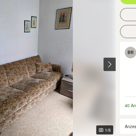
BR
40 An
Anzei
1
/6