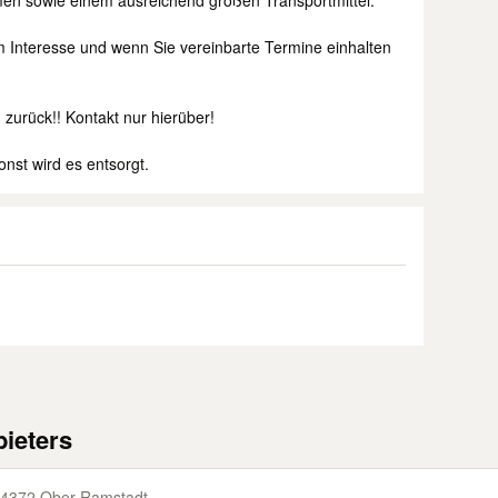
en sowie einem ausreichend großen Transportmittel.
em Interesse und wenn Sie vereinbarte Termine einhalten
zurück!! Kontakt nur hierüber!
onst wird es entsorgt.
ieters
4372 Ober-​Ramstadt