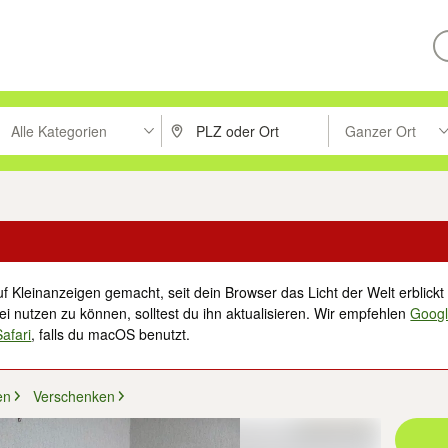
Alle Kategorien
Ganzer Ort
ken um zu suchen, oder Vorschläge mit den Pfeiltasten nach oben/unt
PLZ oder Ort eingeben. Eingabetaste drücke
Suche im Umkreis 
f Kleinanzeigen gemacht, seit dein Browser das Licht der Welt erblickt 
i nutzen zu können, solltest du ihn aktualisieren. Wir empfehlen
Goog
Safari
, falls du macOS benutzt.
en
Verschenken