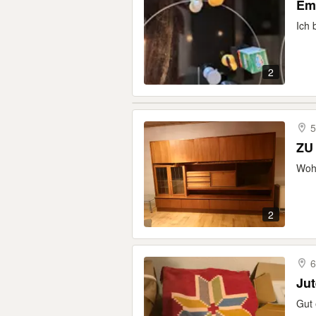
Emo
Ich 
2
5
Wohn
2
6
Jut
Gut 