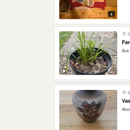
4
5
Fa
Aus 
6
Va
Abzu