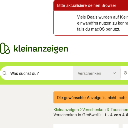
Bitte aktualisiere deinen Browser
Viele Deals wurden auf Klei
einwandfrei nutzen zu könne
falls du macOS benutzt.
Verschenken
Suchbegriff eingeben. Eingabetaste drücken um zu suchen, oder Vorsc
PLZ
Die gewünschte Anzeige ist nicht mehr 
Kleinanzeigen
Verschenken & Tausche
Verschenken in Großweil
1 - 4 von 4 
Filter