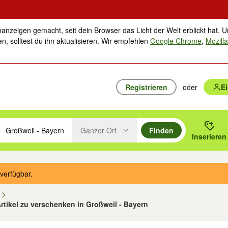
nanzeigen gemacht, seit dein Browser das Licht der Welt erblickt hat. U
n, solltest du ihn aktualisieren. Wir empfehlen
Google Chrome
,
Mozilla
Registrieren
oder
E
Ganzer Ort
Finden
hläge mit den Pfeiltasten nach oben/unten durchsuchen und mit Einga
 oder Ort eingeben. Eingabetaste drücken um zu suchen, oder Vorschl
Inserieren
Suche im Umkreis des gewählten Orts oder PLZ
verfügbar.
n
Artikel zu verschenken in Großweil - Bayern