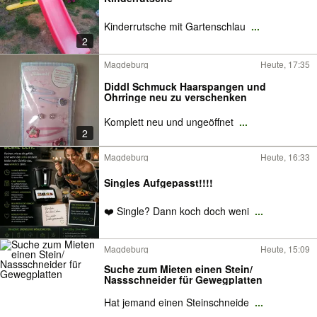
Kinderrutsche mit Gartenschlau
...
2
Magdeburg
Heute, 17:35
Diddl Schmuck Haarspangen und
Ohrringe neu zu verschenken
Komplett neu und ungeöffnet
...
2
Magdeburg
Heute, 16:33
Singles Aufgepasst!!!!
❤️ Single? Dann koch doch weni
...
Magdeburg
Heute, 15:09
Suche zum Mieten einen Stein/
Nassschneider für Gewegplatten
Hat jemand einen Steinschneide
...