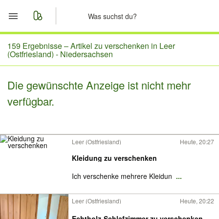
Start
159 Ergebnisse –
Artikel zu verschenken in Leer
(Ostfriesland) - Niedersachsen
Merkliste
Die gewünschte Anzeige ist nicht mehr
Nachrichten
verfügbar.
Anzeige aufgeben
Leer (Ostfriesland)
Heute, 20:27
Kleidung zu verschenken
Ich verschenke mehrere Kleidun
...
Leer (Ostfriesland)
Heute, 20:22
Echtholz-Schlafzimmer zu verschenken