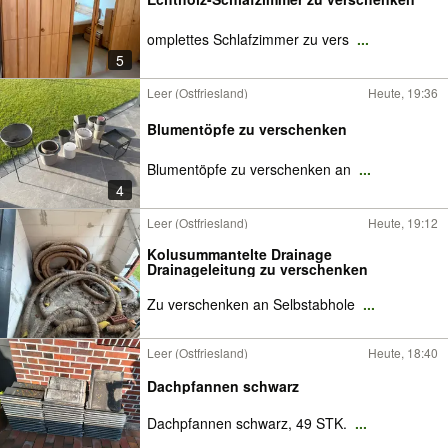
omplettes Schlafzimmer zu vers
...
5
Leer (Ostfriesland)
Heute, 19:36
Blumentöpfe zu verschenken
Blumentöpfe zu verschenken an
...
4
Leer (Ostfriesland)
Heute, 19:12
Kolusummantelte Drainage
Drainageleitung zu verschenken
Zu verschenken an Selbstabhole
...
Leer (Ostfriesland)
Heute, 18:40
Dachpfannen schwarz
Dachpfannen schwarz, 49 STK.
...