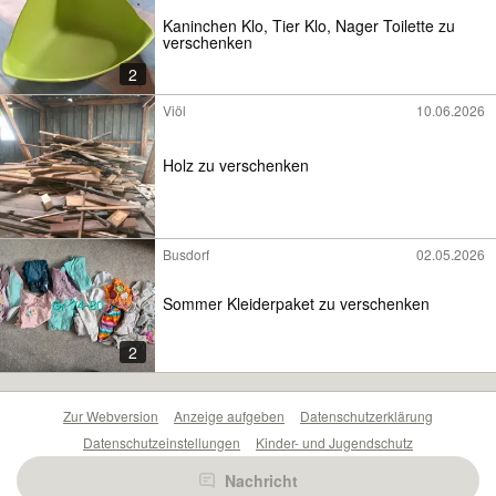
Kaninchen Klo, Tier Klo, Nager Toilette zu
verschenken
2
Viöl
10.06.2026
Holz zu verschenken
Busdorf
02.05.2026
Sommer Kleiderpaket zu verschenken
2
Zur Webversion
Anzeige aufgeben
Datenschutzerklärung
Datenschutzeinstellungen
Kinder- und Jugendschutz
Barrierefreiheitserklärung
Sicherheitslücken melden
Nachricht
Nutzungsbedingungen
Beliebte Suchen
Anzeigen Übersicht