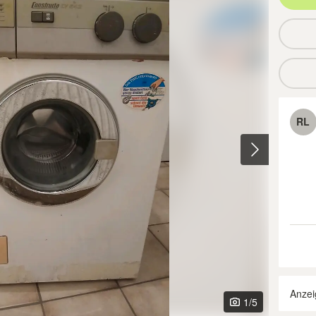
RL
Anzei
1
/5