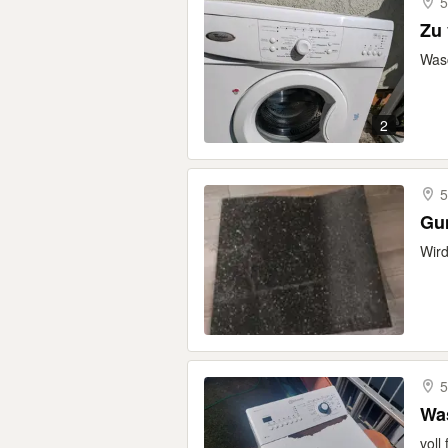
5
Zu
Wasc
2
5
Gu
Wird
5
Wa
voll