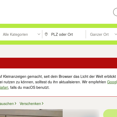
Alle Kategorien
Ganzer Ort
ken um zu suchen, oder Vorschläge mit den Pfeiltasten nach oben/unt
PLZ oder Ort eingeben. Eingabetaste drücke
Suche im Umkreis 
f Kleinanzeigen gemacht, seit dein Browser das Licht der Welt erblickt 
i nutzen zu können, solltest du ihn aktualisieren. Wir empfehlen
Goog
Safari
, falls du macOS benutzt.
Tauschen
Verschenken