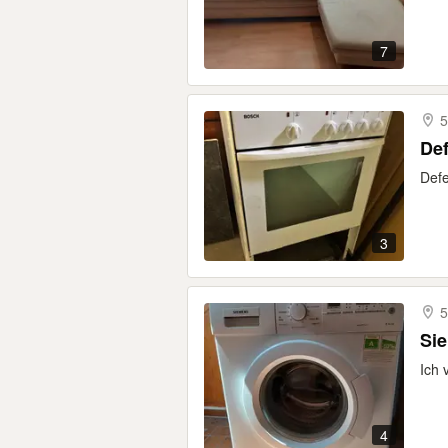
7
5
Def
Defe
3
5
Si
Ich 
4