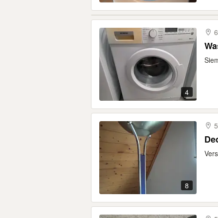
6
Wa
Siem
4
5
Dec
Vers
8