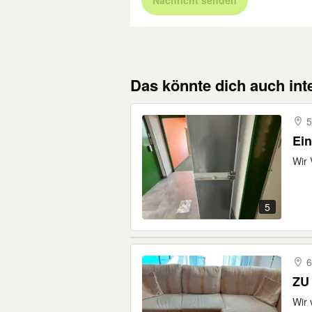
Nachricht senden
Das könnte dich auch int
5
Ei
Wir 
5
6
ZU
Wir 