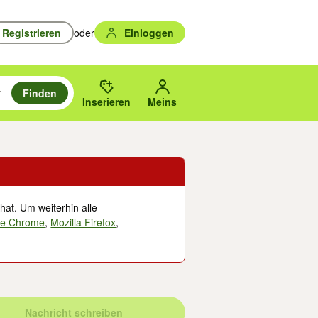
Registrieren
oder
Einloggen
Finden
en durchsuchen und mit Eingabetaste auswählen.
n um zu suchen, oder Vorschläge mit den Pfeiltasten nach oben/unten
des gewählten Orts oder PLZ.
Inserieren
Meins
hat. Um weiterhin alle
le Chrome
,
Mozilla Firefox
,
Nachricht schreiben