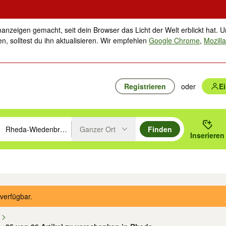
nanzeigen gemacht, seit dein Browser das Licht der Welt erblickt hat. U
n, solltest du ihn aktualisieren. Wir empfehlen
Google Chrome
,
Mozilla
Registrieren
oder
E
Ganzer Ort
Finden
hläge mit den Pfeiltasten nach oben/unten durchsuchen und mit Einga
 oder Ort eingeben. Eingabetaste drücken um zu suchen, oder Vorschl
Inserieren
Suche im Umkreis des gewählten Orts oder PLZ
ik
Familie, Kind & Baby
Haustiere
Freizeit, Hobby & Nachbarschaft
Musik
verfügbar.
n