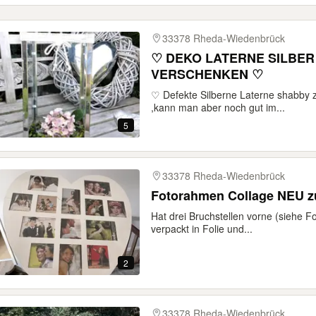
33378 Rheda-Wiedenbrück
♡ DEKO LATERNE SILBER SHABBY DEFEKT Z
VERSCHENKEN ♡
♡ Defekte Silberne Laterne shabby z
,kann man aber noch gut im...
5
33378 Rheda-Wiedenbrück
Fotorahmen Collage NEU z
Hat drei Bruchstellen vorne (siehe F
verpackt in Folie und...
2
33378 Rheda-Wiedenbrück