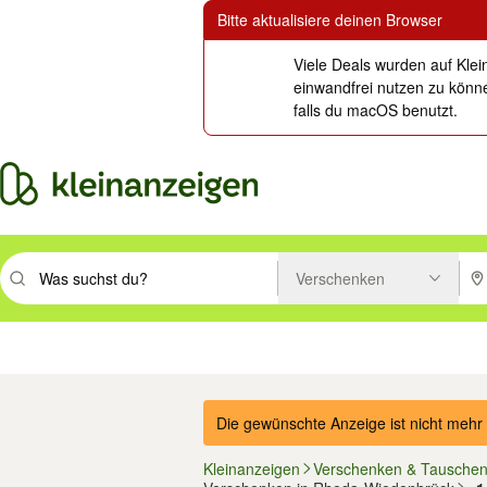
Bitte aktualisiere deinen Browser
Viele Deals wurden auf Klei
einwandfrei nutzen zu könne
falls du macOS benutzt.
Verschenken
Suchbegriff eingeben. Eingabetaste drücken um zu suchen, oder Vorsc
PLZ
Immobilien
Mode & Beauty
Auto, Rad & Boot
Haus & Garten
Jobs
Elektron
Die gewünschte Anzeige ist nicht mehr 
Kleinanzeigen
Verschenken & Tausche