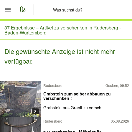
Start
37 Ergebnisse –
Artikel zu verschenken in Rudersberg -
Baden-Württemberg
Merkliste
Die gewünschte Anzeige ist nicht mehr
Nachrichten
verfügbar.
Anzeige aufgeben
Rudersberg
Gestern, 09:52
Grabstein zum selber abbauen zu
verschenken !
Grabstein aus Granit zu versch
...
3
Rudersberg
05.08.2026
zu verschenken - Möbelgriffe