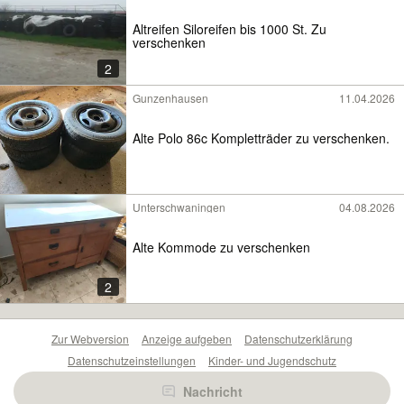
Altreifen Siloreifen bis 1000 St. Zu
verschenken
2
Gunzenhausen
11.04.2026
Alte Polo 86c Kompletträder zu verschenken.
Unterschwaningen
04.08.2026
Alte Kommode zu verschenken
2
Zur Webversion
Anzeige aufgeben
Datenschutzerklärung
Datenschutzeinstellungen
Kinder- und Jugendschutz
Barrierefreiheitserklärung
Sicherheitslücken melden
Nachricht
Nutzungsbedingungen
Beliebte Suchen
Anzeigen Übersicht