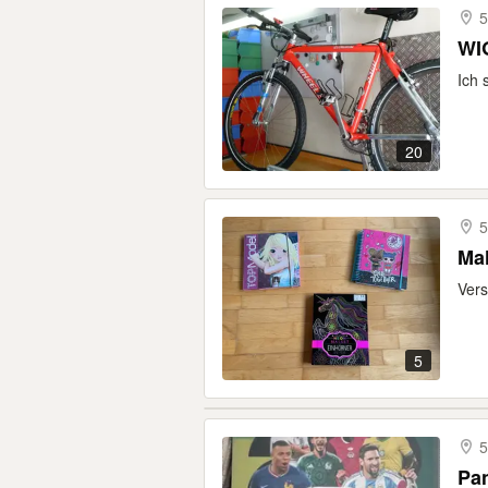
5
WI
Ich 
20
5
Ma
Vers
5
5
Pan