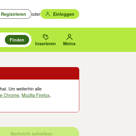
Registrieren
oder
Einloggen
Finden
en durchsuchen und mit Eingabetaste auswählen.
n um zu suchen, oder Vorschläge mit den Pfeiltasten nach oben/unten
des gewählten Orts oder PLZ.
Inserieren
Meins
hat. Um weiterhin alle
le Chrome
,
Mozilla Firefox
,
Nachricht schreiben