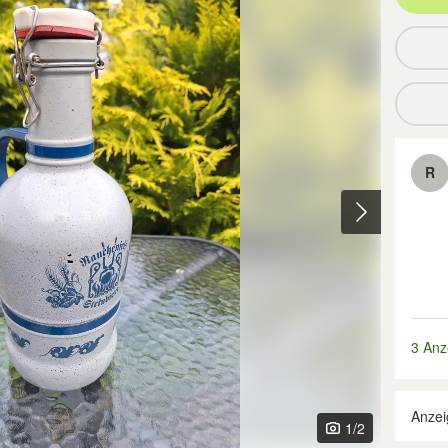
R
3 Anz
Anzei
1
/2