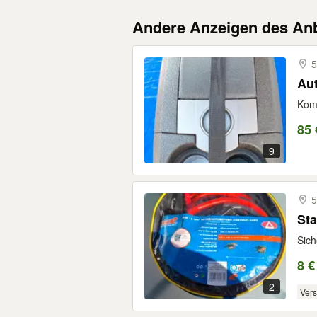
Andere Anzeigen des Anb
5
Aut
Komp
85 
9
5
Sta
Sich
8 €
2
Ver