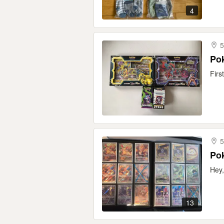
4
5
Po
Firs
5
Po
Hey,
13