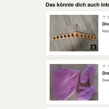
Das könnte dich auch int
5
Di
Klei
5
7
Dr
Drei