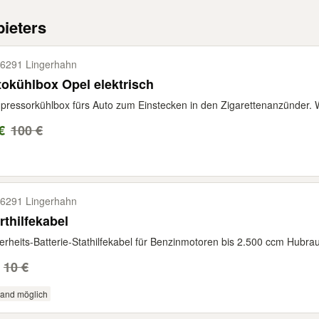
ieters
6291 Lingerhahn
okühlbox Opel elektrisch
ressorkühlbox fürs Auto zum Einstecken in den Zigarettenanzünder. 
€
100 €
6291 Lingerhahn
rthilfekabel
erheits-Batterie-Stathilfekabel für Benzinmotoren bis 2.500 ccm Hubra
10 €
sand möglich