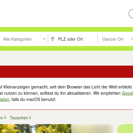
Alle Kategorien
Ganzer Ort
ken um zu suchen, oder Vorschläge mit den Pfeiltasten nach oben/unt
PLZ oder Ort eingeben. Eingabetaste drücke
Suche im Umkreis 
f Kleinanzeigen gemacht, seit dein Browser das Licht der Welt erblickt 
i nutzen zu können, solltest du ihn aktualisieren. Wir empfehlen
Goog
Safari
, falls du macOS benutzt.
en
Tauschen