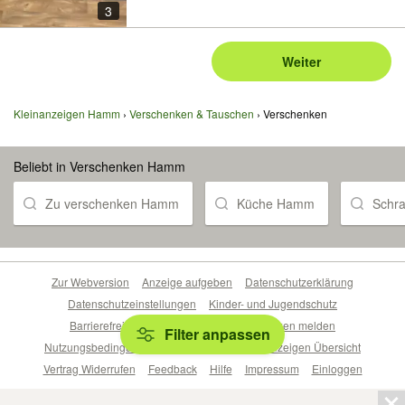
3
Weiter
Kleinanzeigen Hamm
Verschenken & Tauschen
Verschenken
Beliebt in Verschenken Hamm
Zu verschenken Hamm
Küche Hamm
Schr
Zur Webversion
Anzeige aufgeben
Datenschutzerklärung
Datenschutzeinstellungen
Kinder- und Jugendschutz
Barrierefreiheitserklärung
Sicherheitslücken melden
Filter anpassen
Nutzungsbedingungen
Beliebte Suchen
Anzeigen Übersicht
Vertrag Widerrufen
Feedback
Hilfe
Impressum
Einloggen