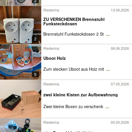
2
Riedering
13.06.2026
ZU VERSCHENKEN Brennstuhl
Funksteckdosen
Brennstuhl Funksteckdosen 2 St
...
2
Riedering
08.06.2026
Uboot Holz
Zum stecken Uboot aus Holz mit
...
5
Riedering
07.05.2026
zwei kleine Kisten zur Aufbewahrung
Zwei kleine Boxen zu verschenk
...
Riedering
05.05.2026