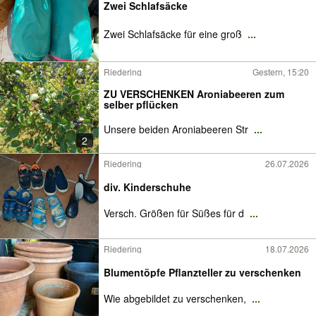
Zwei Schlafsäcke
Zwei Schlafsäcke für eine groß
...
Riedering
Gestern, 15:20
ZU VERSCHENKEN Aroniabeeren zum
selber pflücken
Unsere beiden Aroniabeeren Str
...
2
Riedering
26.07.2026
div. Kinderschuhe
Versch. Größen für Süßes für d
...
Riedering
18.07.2026
Blumentöpfe Pflanzteller zu verschenken
Wie abgebildet zu verschenken,
...